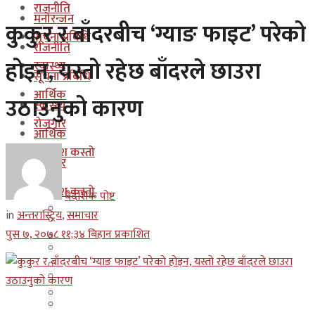
राजनीति
मनोरन्जन
कुकुर र बाँदरबीच ‘ग्याङ फाइट’ परेको
सूचना प्रबिधि
राजनीति
होइन, यस्तो रहेछ बाँदरले छाउरा
स्वास्थ्य
सूचना प्रबिधि
आर्थिक
उठाउनुको कारण
स्वास्थ्य
रोजगार
आर्थिक
कुन देश कस्तो
रोजगार
इजरायल
कुन देश कस्तो
बैदेशिक पोष्ट
ओमान
in
अन्तरास्ट्रिय
,
समाचार
इजरायल
पुस ७, २०७८ ११;३४ बिहान प्रकाशित
कुवेत
ओमान
दक्षिण कोरीया
कुवेत
बहराईन
दक्षिण कोरीया