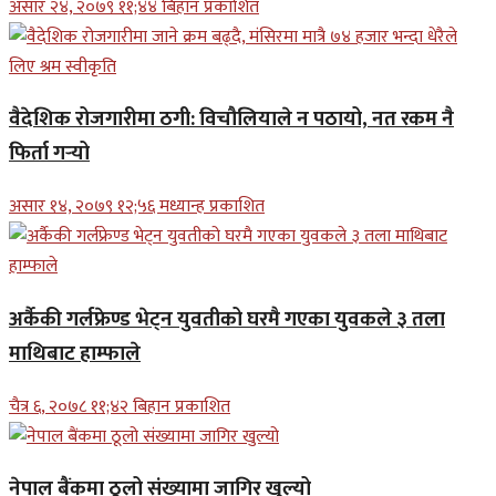
असार २४, २०७९ ११;४४ बिहान प्रकाशित
वैदेशिक रोजगारीमा ठगी: विचौलियाले न पठायो, नत रकम नै
फिर्ता गर्‍यो
असार १४, २०७९ १२;५६ मध्यान्ह प्रकाशित
अर्कैकी गर्लफ्रेण्ड भेट्न युवतीको घरमै गएका युवकले ३ तला
माथिबाट हाम्फाले
चैत्र ६, २०७८ ११;४२ बिहान प्रकाशित
नेपाल बैंकमा ठूलो संख्यामा जागिर खुल्यो