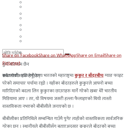
मलेसिया
बहराईन
युएई
मलेसिया
लेबनान
युएई
साउदी अरब
लेबनान
साउदी अरब
Share on Facebook
Share on WhatsApp
Share on Email
Share on
Pinterest
कुनै परिणाम छैन
काठमाडौं।
पछिल्लो हप्ता भारतको महाराष्ट्रमा
कुकुर र बाँदरबीच
ग्याङ फाइट
सबै परिणामहरू हेर्नुहोस्
परेको समाचार चर्चामा रह्यो । यहाँका बाँदरहरुले कुकुरले आफ्नो बच्चा
मारिदिएको बदला लिन कुकुरका छाउराहरु मार्ने गरेको खबर धेरै भारतीय
मिडियामा आए । तर, यो विषयमा जसरी हल्ला फैलाइएको थियो त्यस्तो
वास्तविकता नभएको बीबीसीले जनाएको छ ।
बीबीसीका प्रतिनिधिले सम्बन्धित गाउँमै पुगेर त्यहाँको वास्तविकता सार्वजनिक
गरेका छन् । स्थानीयले बीबीसीसँग बताएअनुसार कुकुरले बाँदरको बच्चा