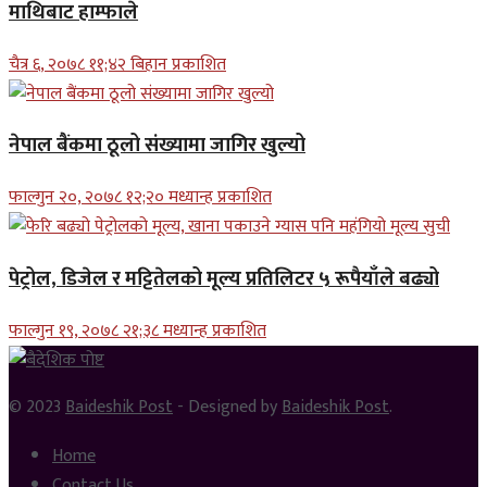
माथिबाट हाम्फाले
चैत्र ६, २०७८ ११;४२ बिहान प्रकाशित
नेपाल बैंकमा ठूलो संख्यामा जागिर खुल्यो
फाल्गुन २०, २०७८ १२;२० मध्यान्ह प्रकाशित
पेट्रोल, डिजेल र मट्टितेलको मूल्य प्रतिलिटर ५ रूपैयाँले बढ्यो
फाल्गुन १९, २०७८ २१;३८ मध्यान्ह प्रकाशित
© 2023
Baideshik Post
- Designed by
Baideshik Post
.
Home
Contact Us