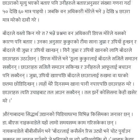
छाउराको मृत्यु भएको बताए पनि उनीहरुले बताएअनुसार संख्या गणना गर्दा
५० देखि ६० मात्र पाइयो । जबकि वन अधिकारी मोरेले भने ३ देखि ४ छाउरा
मात्र मरेको दावी गरे ।
बाँदरले यस्तो किन गरे त ? भन्ने प्रश्नमा वन अधिकारी डिएस मोरेले यसको
कारण पनि बताए । उनका अनुसार कुकुरको रौंमा साना जुम्रा र उपियाँ हुन्छन् र
बाँदरले यी जुम्रा र उपियाँ खान्छन् । यिनै जुम्रा र उपियाँ खानको लागि बाँदरले
छाउराहरु उठाउँछन् । डिएस मोरेले भने ‘ठूला कुकुरलाई बाँदरले सजिलै समाउन
सक्दैनन् । छाउराहरु सजिलै समाउन सकिन्छ र उनीहरुले आफूलाई बचाउन
पनि सक्दैनन् । जुम्रा, उपियाँ खाएपछि बाँदरले छाउरालाई रुखमा वा घरको
छतमा छोडिदिन्छन् । त्यहाँ धेरै दिनसम्म खाना पानी नपाएपछि छाउराहरु मरे ।
छाउराहरु त्यति उचाइबाट तल आउन सक्दैनन् । तल झर्ने कोसिसमा केही खसेर
मरे ।’
औरंगाबादमा सिद्धार्थ उद्यानको चिडियाघरमा विभिन्न किसिमका जनावर छन् ।
डा. बीएस नाइकवाडेले यहाँ लामो समयसम्म काम गरिसकेका छन् ।
नायकवाडेले बीबीसीसँग भने ‘बाँदरलाई कसैसँग रिस उट्यो भने चोट पुर्याउन
सक्छन् तर लावुल गाउँबारे जे भनिएको छ त्यो अतिशयोक्ति हो ।’ लाइफ केयर