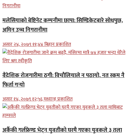
मलेसियाको बेष्टिनेट कम्पनीमा छापा: सिण्डिकेटबारे सोधपुछ,
अमिन उच्च निगरानीमा
असार २४, २०७९ ११;४४ बिहान प्रकाशित
वैदेशिक रोजगारीमा ठगी: विचौलियाले न पठायो, नत रकम नै
फिर्ता गर्‍यो
असार १४, २०७९ १२;५६ मध्यान्ह प्रकाशित
अर्कैकी गर्लफ्रेण्ड भेट्न युवतीको घरमै गएका युवकले ३ तला