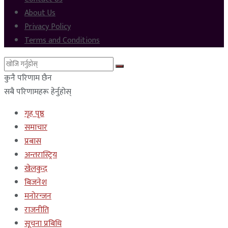
About Us
Privacy Policy
Terms and Conditions
कुनै परिणाम छैन
सबै परिणामहरू हेर्नुहोस्
गृह पृष्ठ
समाचार
प्रबास
अन्तरास्ट्रिय
खेलकुद
बिजनेश
मनोरन्जन
राजनीति
सूचना प्रबिधि