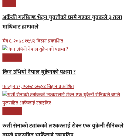
समाचार
अर्कैकी गर्लफ्रेण्ड भेट्न युवतीको घरमै गएका युवकले ३ तला
माथिबाट हाम्फाले
चैत्र ६, २०७८ ११;४२ बिहान प्रकाशित
अन्तरास्ट्रिय
किन उभियो नेपाल युक्रेनको पक्षमा ?
फाल्गुन १९, २०७८ ०७;४८ बिहान प्रकाशित
अन्तरास्ट्रिय
रुसी सेनाको ट्यांकको लश्करलाई रोक्न एक युक्रेनी सैनिकले
बमले पुलसहित आफैंलाई उडाइदिए