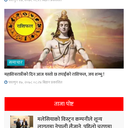
समाचार
महाशिवरात्रीको दिन आज यस्तो छ तपाईंको राशिफल, जय शम्भु !
फाल्गुन १७, २०७८ ०८;२४ बिहान प्रकाशित
ताजा पोष्ट
मलेसियाको विस्ट्रन कम्पनीले शून्य
लागतमा नेपाली लैजाने, पहिलो चरणमा