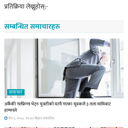
प्रतिक्रिया लेख्नुहोस्:-
सम्बन्धित समाचारहरु
समाचार
अर्कैकी गर्लफ्रेण्ड भेट्न युवतीको घरमै गएका युवकले ३ तला माथिबाट
हाम्फाले
चैत्र ६, २०७८ ११;४२ बिहान प्रकाशित