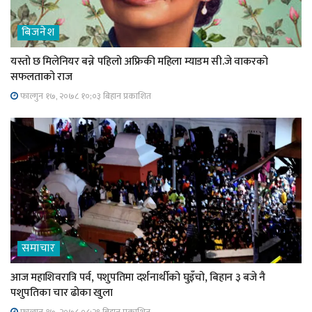
बिजनेश
यस्तो छ मिलेनियर बन्ने पहिलो अफ्रिकी महिला म्याडम सी.जे वाकरको
सफलताको राज
फाल्गुन १७, २०७८ १०;०३ बिहान प्रकाशित
समाचार
आज महाशिवरात्रि पर्व, पशुपतिमा दर्शनार्थीको घुइँचो, बिहान ३ बजे नै
पशुपतिका चार ढोका खुला
फाल्गुन १७, २०७८ ०८;२९ बिहान प्रकाशित