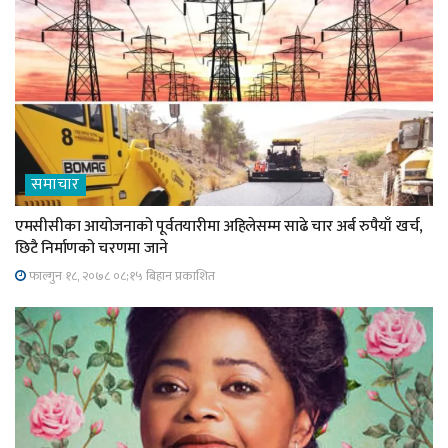
समाचार
एमसीसीका आयोजनाको पूर्वतयारीमा अहिलेसम्म साढे चार अर्ब रुपैयाँ खर्च,
छिटै निर्माणको चरणमा जाने
फाल्गुन १८, २०७८ ०८;१५ बिहान प्रकाशित