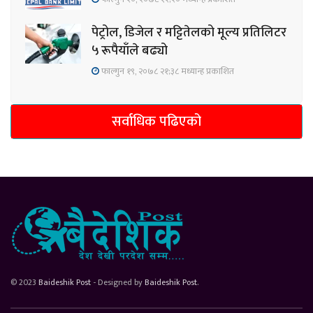
पेट्रोल, डिजेल र मट्टितेलको मूल्य प्रतिलिटर
५ रूपैयाँले बढ्यो
फाल्गुन १९, २०७८ २१;३८ मध्यान्ह प्रकाशित
सर्वाधिक पढिएको
© 2023
Baideshik Post
- Designed by
Baideshik Post
.