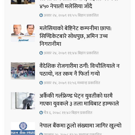
४५० नेपाली मलेसिया जाँदै
असार २४, २०७९ ११;५५ बिहान प्रकाशित
मलेसियाको बेष्टिनेट कम्पनीमा छापा:
सिण्डिकेटबारे सोधपुछ, अमिन उच्च
निगरानीमा
असार २४, २०७९ ११;४४ बिहान प्रकाशित
वैदेशिक रोजगारीमा ठगी: विचौलियाले न
पठायो, नत रकम नै फिर्ता गर्‍यो
असार १४, २०७९ १२;५६ मध्यान्ह प्रकाशित
अर्कैकी गर्लफ्रेण्ड भेट्न युवतीको घरमै
गएका युवकले ३ तला माथिबाट हाम्फाले
चैत्र ६, २०७८ ११;४२ बिहान प्रकाशित
नेपाल बैंकमा ठूलो संख्यामा जागिर खुल्यो
फाल्गुन २०, २०७८ १२;२० मध्यान्ह प्रकाशित