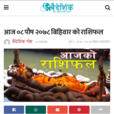
आज ०८ पौष २०७८ बिहिवार को राशिफल
बैदेशिक पोष्ट
पुस ८, २०७८ ०७;२३ बिहान प्रकाशित
in
समाचार