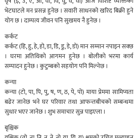
वृष (इ, उ, ए, ओ, वा, वि, वु, वे, वो) आज विशिष्ट व्यक्तिको
भेटघाटले मन प्रसन्न हुनेछ । सवारी साधनको खरिद बिक्री हुने
योग छ । दाम्पत्य जीवन पनि सुखमय नै हुनेछ ।
कर्कट
कर्कट (हि, हु, हे, हो, डा, डि, डु, डे, डो) मान सम्मान नपाइन सक्छ
। घरमा अतिथिको आगमन हुनेछ । बोलीको भरमा कार्य
सम्पादन हुनेछ । कुटुम्बको सहयोग पनि मिल्नेछ ।
कन्या
कन्या (टो, पा, पि, पु, ष, ण, ठ, पे, पो) माया प्रेममा सामिप्यता
बढेर जानेछ भने घर परिवार तथा आफन्तबीचको सम्बन्धमा
सुधार भएर जानेछ । शुभ समाचार सुन्न पाइएला ।
बृश्चिक
वृश्चिक (तो, ना, नि, नु, ने, नो, या, यि, यु) श्रमको उचित मूल्याङ्कन