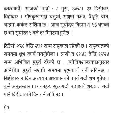
काठमाडाैं। आजको पात्रो : ८ पुस, २०७८। २३ डिसेम्बर,
बिहीबार । पौषकृष्णपक्ष चतुर्थी, अश्लेषा नक्षत्र, वैधृति योग,
चन्द्रमा कर्कट राशिमा छ । आज सूर्योदय बिहान ६ः ५३ भएकाे
छ भने सूर्यास्त ५ बजे १३ मिनेटमा हुनेछ ।
दिउँसो १ः२१ देखि २ः३९ सम्म राहुकाल रहेको छ । राहुकालको
समयमा शुभ कार्य नगर्नुहोला । त्यसो त ११ः४३ देखि १२ः२४
सम्म अभिजित मुहूर्त रहेको छ । ज्योतिषशास्त्रकाअनुसार
अभिजित मुहूर्त भएको समयमा शुभकार्य गर्न सकिन्छ ।
बिहीबारका दिन अध्ययन अध्यापनको कार्य गर्दा शुभ हुनेछ ।
कुनै अनुसन्धानका कामहरु सुरु गर्दा, पढाइको शुरुवात गर्दा
पनि विहीबारको दिन गर्न सकिन्छ ।
मेष