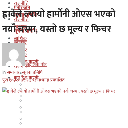
राजनीति
मनोरन्जन
ह्वावेले ल्यायो हार्मोनी ओएस भएको
सूचना प्रबिधि
राजनीति
नयाँ चस्मा, यस्तो छ मूल्य र फिचर
स्वास्थ्य
सूचना प्रबिधि
आर्थिक
स्वास्थ्य
रोजगार
आर्थिक
कुन देश कस्तो
बैदेशिक पोष्ट
रोजगार
in
समाचार
,
सूचना प्रबिधि
इजरायल
कुन देश कस्तो
पुस १०, २०७८ १६;०३ मध्यान्ह प्रकाशित
ओमान
इजरायल
कुवेत
ओमान
दक्षिण कोरीया
कुवेत
बहराईन
दक्षिण कोरीया