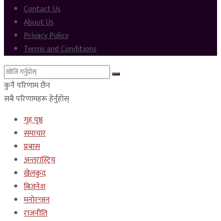
Contact Us
About Us
Privacy Policy
Terms and Conditions
कुनै परिणाम छैन
सबै परिणामहरू हेर्नुहोस्
गृह पृष्ठ
समाचार
प्रबास
अन्तरास्ट्रिय
खेलकुद
बिजनेश
मनोरन्जन
राजनीति