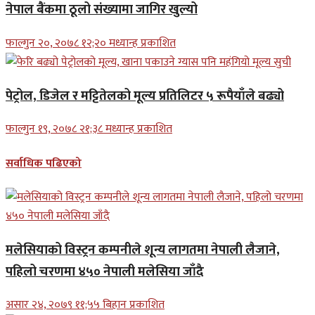
नेपाल बैंकमा ठूलो संख्यामा जागिर खुल्यो
फाल्गुन २०, २०७८ १२;२० मध्यान्ह प्रकाशित
पेट्रोल, डिजेल र मट्टितेलको मूल्य प्रतिलिटर ५ रूपैयाँले बढ्यो
फाल्गुन १९, २०७८ २१;३८ मध्यान्ह प्रकाशित
सर्वाधिक पढिएको
मलेसियाको विस्ट्रन कम्पनीले शून्य लागतमा नेपाली लैजाने,
पहिलो चरणमा ४५० नेपाली मलेसिया जाँदै
असार २४, २०७९ ११;५५ बिहान प्रकाशित