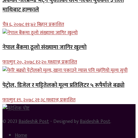
अर्कैकी गर्लफ्रेण्ड भेट्न युवतीको घरमै गएका युवकले ३ तला
माथिबाट हाम्फाले
चैत्र ६, २०७८ ११;४२ बिहान प्रकाशित
नेपाल बैंकमा ठूलो संख्यामा जागिर खुल्यो
फाल्गुन २०, २०७८ १२;२० मध्यान्ह प्रकाशित
पेट्रोल, डिजेल र मट्टितेलको मूल्य प्रतिलिटर ५ रूपैयाँले बढ्यो
फाल्गुन १९, २०७८ २१;३८ मध्यान्ह प्रकाशित
© 2023
Baideshik Post
- Designed by
Baideshik Post
.
Home