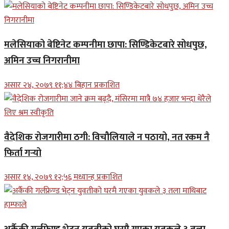
मलेसियाको बेष्टिनेट कम्पनीमा छापा: सिण्डिकेटबारे सोधपुछ,
अमिन उच्च निगरानीमा
असार २४, २०७९ ११;४४ बिहान प्रकाशित
वैदेशिक रोजगारीमा ठगी: विचौलियाले न पठायो, नत रकम नै
फिर्ता गर्‍यो
असार १४, २०७९ १२;५६ मध्यान्ह प्रकाशित