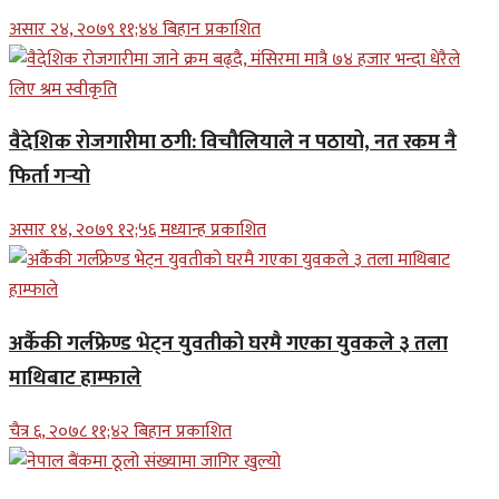
असार २४, २०७९ ११;४४ बिहान प्रकाशित
वैदेशिक रोजगारीमा ठगी: विचौलियाले न पठायो, नत रकम नै
फिर्ता गर्‍यो
असार १४, २०७९ १२;५६ मध्यान्ह प्रकाशित
अर्कैकी गर्लफ्रेण्ड भेट्न युवतीको घरमै गएका युवकले ३ तला
माथिबाट हाम्फाले
चैत्र ६, २०७८ ११;४२ बिहान प्रकाशित