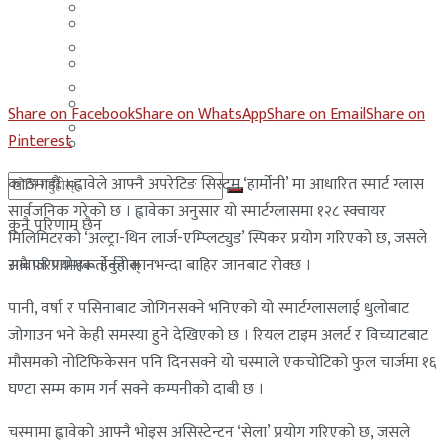
मलेसिया
बहराईन
युएई
मलेसिया
लेबनान
युएई
Share on Facebook
Share on WhatsApp
Share on Email
Share on
साउदी अरब
Pinterest
लेबनान
काठमाडौं । ह्वावेले आफ्नै अपरेटिङ सिस्टम ‘हार्मोनी’ मा आधारित स्मार्ट ग्लास
साउदी अरब
सार्वजनिक गरेको छ । ह्वावेका अनुसार यो स्मार्टग्लासमा १२८ स्क्वायर
कुनै परिणाम छैन
मिलिमिटरको ‘अल्ट्रा-थिन लार्ज-एम्प्लिट्युड’ स्पिकर प्रयोग गरिएको छ, जसले
आवाज प्रयोगकर्ताको कानभन्दा बाहिर जानबाट रोक्छ ।
सबै परिणामहरू हेर्नुहोस्
पानी, वर्षा र पसिनाबाट जोगिनसक्ने भनिएको यो स्मार्टग्लासलाई धुलोबाट
जोगाउन भने केही समस्या हुने देखिएको छ । रियल टाइम अलर्ट र विच्याटबाट
मौसमको नोटिफिकेसन पनि दिनसक्ने यो चस्माले एकचोटिको फुल चार्जमा १६
घण्टा सम्म काम गर्न सक्ने कम्पनीको दाबी छ ।
चस्मामा ह्वावेको आफ्नै भोइस असिस्टेन्टन ‘सेला’ प्रयोग गरिएको छ, जसले