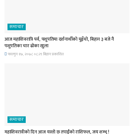
समाचार
आज महाशिवरात्रि पर्व, पशुपतिमा दर्शनार्थीको घुइँचो, बिहान ३ बजे नै
पशुपतिका चार ढोका खुला
फाल्गुन १७, २०७८ ०८;२९ बिहान प्रकाशित
समाचार
महाशिवरात्रीको दिन आज यस्तो छ तपाईंको राशिफल, जय शम्भु !