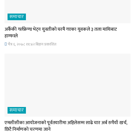
समाचार
अर्कैकी गर्लफ्रेण्ड भेट्न युवतीको घरमै गएका युवकले ३ तला माथिबाट
हाम्फाले
चैत्र ६, २०७८ ११;४२ बिहान प्रकाशित
समाचार
एमसीसीका आयोजनाको पूर्वतयारीमा अहिलेसम्म साढे चार अर्ब रुपैयाँ खर्च,
छिटै निर्माणको चरणमा जाने