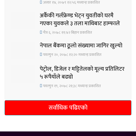
असार १४, २०७९ १२;५६ मध्यान्ह प्रकाशित
अर्कैकी गर्लफ्रेण्ड भेट्न युवतीको घरमै
गएका युवकले ३ तला माथिबाट हाम्फाले
चैत्र ६, २०७८ ११;४२ बिहान प्रकाशित
नेपाल बैंकमा ठूलो संख्यामा जागिर खुल्यो
फाल्गुन २०, २०७८ १२;२० मध्यान्ह प्रकाशित
पेट्रोल, डिजेल र मट्टितेलको मूल्य प्रतिलिटर
५ रूपैयाँले बढ्यो
फाल्गुन १९, २०७८ २१;३८ मध्यान्ह प्रकाशित
सर्वाधिक पढिएको