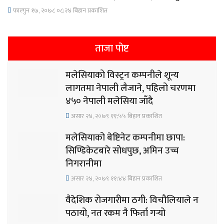
फाल्गुन १७, २०७८ ०८;२४ बिहान प्रकाशित
ताजा पोष्ट
मलेसियाको विस्ट्रन कम्पनीले शून्य
लागतमा नेपाली लैजाने, पहिलो चरणमा
४५० नेपाली मलेसिया जाँदै
असार २४, २०७९ ११;५५ बिहान प्रकाशित
मलेसियाको बेष्टिनेट कम्पनीमा छापा:
सिण्डिकेटबारे सोधपुछ, अमिन उच्च
निगरानीमा
असार २४, २०७९ ११;४४ बिहान प्रकाशित
वैदेशिक रोजगारीमा ठगी: विचौलियाले न
पठायो, नत रकम नै फिर्ता गर्‍यो