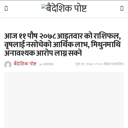
आज ११ पौष २०७८ आइतवार को राशिफल,
वृषलाई नसोचेको आर्थिक लाभ, मिथुनमाथि
अनावश्यक आरोप लाग्न सक्ने
बैदेशिक पोष्ट
पुस ११, २०७८ ०९;०० बिहान प्रकाशित
in
समाचार