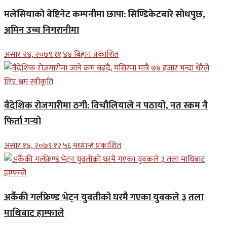
मलेसियाको बेष्टिनेट कम्पनीमा छापा: सिण्डिकेटबारे सोधपुछ,
अमिन उच्च निगरानीमा
असार २४, २०७९ ११;४४ बिहान प्रकाशित
वैदेशिक रोजगारीमा ठगी: विचौलियाले न पठायो, नत रकम नै
फिर्ता गर्‍यो
असार १४, २०७९ १२;५६ मध्यान्ह प्रकाशित
अर्कैकी गर्लफ्रेण्ड भेट्न युवतीको घरमै गएका युवकले ३ तला
माथिबाट हाम्फाले