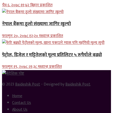
चैत्र ६, २०७८ ११;४२ बिहान प्रकाशित
नेपाल बैंकमा ठूलो संख्यामा जागिर खुल्यो
फाल्गुन २०, २०७८ १२;२० मध्यान्ह प्रकाशित
पेट्रोल, डिजेल र मट्टितेलको मूल्य प्रतिलिटर ५ रूपैयाँले बढ्यो
फाल्गुन १९, २०७८ २१;३८ मध्यान्ह प्रकाशित
© 2023
Baideshik Post
- Designed by
Baideshik Post
.
Home
Contact Us
About Us