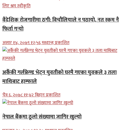
वैदेशिक रोजगारीमा ठगी: विचौलियाले न पठायो, नत रकम नै
फिर्ता गर्‍यो
असार १४, २०७९ १२;५६ मध्यान्ह प्रकाशित
अर्कैकी गर्लफ्रेण्ड भेट्न युवतीको घरमै गएका युवकले ३ तला
माथिबाट हाम्फाले
चैत्र ६, २०७८ ११;४२ बिहान प्रकाशित
नेपाल बैंकमा ठूलो संख्यामा जागिर खुल्यो