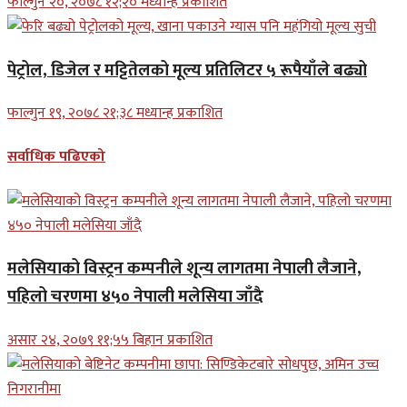
फाल्गुन २०, २०७८ १२;२० मध्यान्ह प्रकाशित
पेट्रोल, डिजेल र मट्टितेलको मूल्य प्रतिलिटर ५ रूपैयाँले बढ्यो
फाल्गुन १९, २०७८ २१;३८ मध्यान्ह प्रकाशित
सर्वाधिक पढिएको
मलेसियाको विस्ट्रन कम्पनीले शून्य लागतमा नेपाली लैजाने,
पहिलो चरणमा ४५० नेपाली मलेसिया जाँदै
असार २४, २०७९ ११;५५ बिहान प्रकाशित