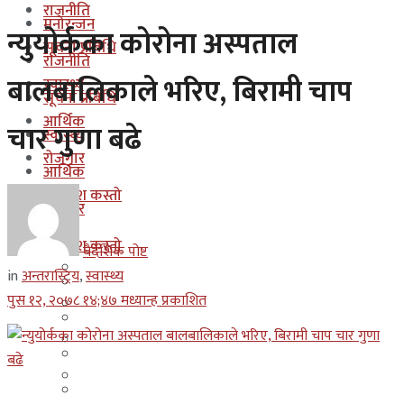
राजनीति
मनोरन्जन
न्युयोर्कका कोरोना अस्पताल
सूचना प्रबिधि
राजनीति
बालबालिकाले भरिए, बिरामी चाप
स्वास्थ्य
सूचना प्रबिधि
आर्थिक
चार गुणा बढे
स्वास्थ्य
रोजगार
आर्थिक
कुन देश कस्तो
रोजगार
इजरायल
कुन देश कस्तो
बैदेशिक पोष्ट
ओमान
in
अन्तरास्ट्रिय
,
स्वास्थ्य
इजरायल
पुस १२, २०७८ १४;४७ मध्यान्ह प्रकाशित
कुवेत
ओमान
दक्षिण कोरीया
कुवेत
बहराईन
दक्षिण कोरीया