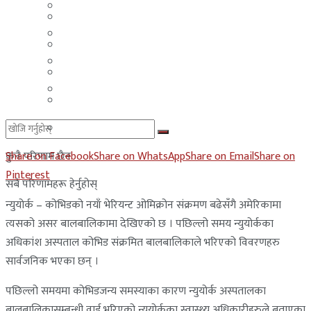
मलेसिया
बहराईन
युएई
मलेसिया
लेबनान
युएई
साउदी अरब
लेबनान
साउदी अरब
Share on Facebook
Share on WhatsApp
Share on Email
Share on
कुनै परिणाम छैन
Pinterest
सबै परिणामहरू हेर्नुहोस्
न्युयोर्क – कोभिडको नयाँ भेरियन्ट ओमिक्रोन संक्रमण बढेसँगै अमेरिकामा
त्यसको असर बालबालिकामा देखिएको छ । पछिल्लो समय न्युयोर्कका
अधिकांश अस्पताल कोभिड संक्रमित बालबालिकाले भरिएको विवरणहरु
सार्वजनिक भएका छन् ।
पछिल्लो समयमा कोभिडजन्य समस्याका कारण न्युयोर्क अस्पतालका
बालबालिकासम्बन्धी वार्ड भरिएको न्युयोर्कका स्वास्थ्य अधिकारीहरुले बताएका