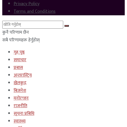
Privacy Policy
Terms and Conditions
कुनै परिणाम छैन
सबै परिणामहरू हेर्नुहोस्
गृह पृष्ठ
समाचार
प्रबास
अन्तरास्ट्रिय
खेलकुद
बिजनेश
मनोरन्जन
राजनीति
सूचना प्रबिधि
स्वास्थ्य