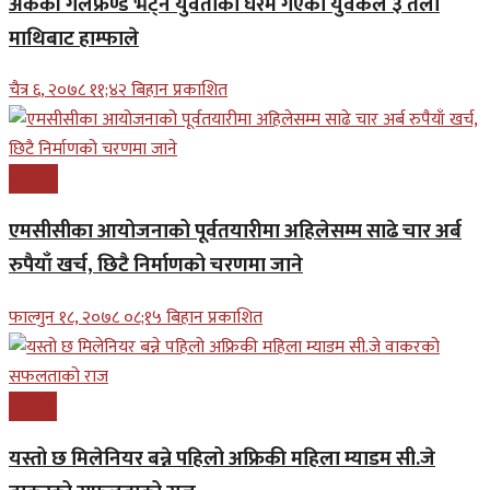
अर्कैकी गर्लफ्रेण्ड भेट्न युवतीको घरमै गएका युवकले ३ तला
माथिबाट हाम्फाले
चैत्र ६, २०७८ ११;४२ बिहान प्रकाशित
समाचार
एमसीसीका आयोजनाको पूर्वतयारीमा अहिलेसम्म साढे चार अर्ब
रुपैयाँ खर्च, छिटै निर्माणको चरणमा जाने
फाल्गुन १८, २०७८ ०८;१५ बिहान प्रकाशित
बिजनेश
यस्तो छ मिलेनियर बन्ने पहिलो अफ्रिकी महिला म्याडम सी.जे