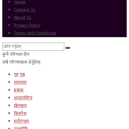
Home
Contact Us
About Us
Privacy Policy
Terms and Conditions
कुनै परिणाम छैन
सबै परिणामहरू हेर्नुहोस्
गृह पृष्ठ
समाचार
प्रबास
अन्तरास्ट्रिय
खेलकुद
बिजनेश
मनोरन्जन