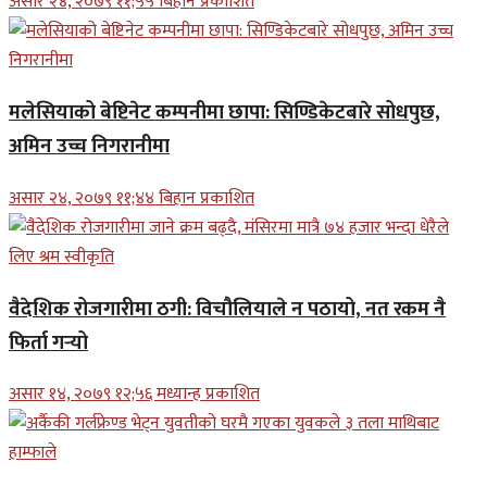
असार २४, २०७९ ११;५५ बिहान प्रकाशित
मलेसियाको बेष्टिनेट कम्पनीमा छापा: सिण्डिकेटबारे सोधपुछ,
अमिन उच्च निगरानीमा
असार २४, २०७९ ११;४४ बिहान प्रकाशित
वैदेशिक रोजगारीमा ठगी: विचौलियाले न पठायो, नत रकम नै
फिर्ता गर्‍यो
असार १४, २०७९ १२;५६ मध्यान्ह प्रकाशित