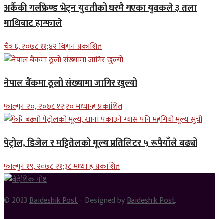
अर्कैकी गर्लफ्रेण्ड भेट्न युवतीको घरमै गएका युवकले ३ तला
माथिबाट हाम्फाले
चैत्र ६, २०७८ ११;४२ बिहान प्रकाशित
नेपाल बैंकमा ठूलो संख्यामा जागिर खुल्यो
फाल्गुन २०, २०७८ १२;२० मध्यान्ह प्रकाशित
पेट्रोल, डिजेल र मट्टितेलको मूल्य प्रतिलिटर ५ रूपैयाँले बढ्यो
फाल्गुन १९, २०७८ २१;३८ मध्यान्ह प्रकाशित
© 2023
Baideshik Post
- Designed by
Baideshik Post
.