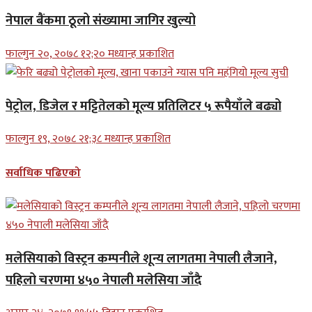
नेपाल बैंकमा ठूलो संख्यामा जागिर खुल्यो
फाल्गुन २०, २०७८ १२;२० मध्यान्ह प्रकाशित
पेट्रोल, डिजेल र मट्टितेलको मूल्य प्रतिलिटर ५ रूपैयाँले बढ्यो
फाल्गुन १९, २०७८ २१;३८ मध्यान्ह प्रकाशित
सर्वाधिक पढिएको
मलेसियाको विस्ट्रन कम्पनीले शून्य लागतमा नेपाली लैजाने,
पहिलो चरणमा ४५० नेपाली मलेसिया जाँदै