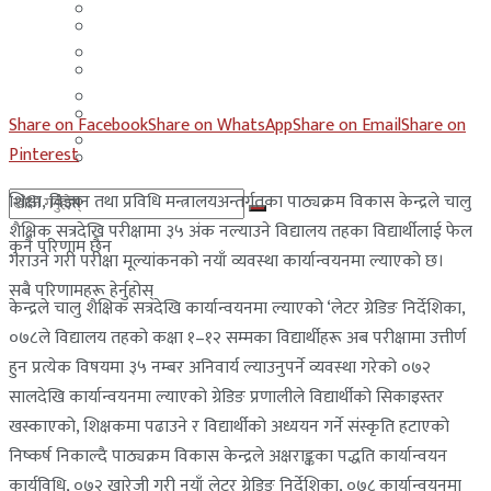
मलेसिया
बहराईन
युएई
मलेसिया
लेबनान
युएई
Share on Facebook
Share on WhatsApp
Share on Email
Share on
साउदी अरब
Pinterest
लेबनान
शिक्षा, विज्ञान तथा प्रविधि मन्त्रालयअन्तर्गतका पाठ्यक्रम विकास केन्द्रले चालु
साउदी अरब
शैक्षिक सत्रदेखि परीक्षामा ३५ अंक नल्याउने विद्यालय तहका विद्यार्थीलाई फेल
कुनै परिणाम छैन
गराउने गरी परीक्षा मूल्यांकनको नयाँ व्यवस्था कार्यान्वयनमा ल्याएको छ।
सबै परिणामहरू हेर्नुहोस्
केन्द्रले चालु शैक्षिक सत्रदेखि कार्यान्वयनमा ल्याएको ‘लेटर ग्रेडिङ निर्देशिका,
०७८ले विद्यालय तहको कक्षा १–१२ सम्मका विद्यार्थीहरू अब परीक्षामा उत्तीर्ण
हुन प्रत्येक विषयमा ३५ नम्बर अनिवार्य ल्याउनुपर्ने व्यवस्था गरेको ०७२
सालदेखि कार्यान्वयनमा ल्याएको ग्रेडिङ प्रणालीले विद्यार्थीको सिकाइस्तर
खस्काएको, शिक्षकमा पढाउने र विद्यार्थीको अध्ययन गर्ने संस्कृति हटाएको
निष्कर्ष निकाल्दै पाठ्यक्रम विकास केन्द्रले अक्षराङ्कका पद्धति कार्यान्वयन
कार्यविधि, ०७२ खारेजी गरी नयाँ लेटर ग्रेडिङ निर्देशिका, ०७८ कार्यान्वयनमा