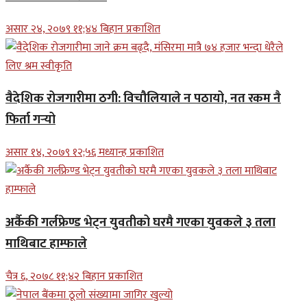
असार २४, २०७९ ११;४४ बिहान प्रकाशित
वैदेशिक रोजगारीमा ठगी: विचौलियाले न पठायो, नत रकम नै
फिर्ता गर्‍यो
असार १४, २०७९ १२;५६ मध्यान्ह प्रकाशित
अर्कैकी गर्लफ्रेण्ड भेट्न युवतीको घरमै गएका युवकले ३ तला
माथिबाट हाम्फाले
चैत्र ६, २०७८ ११;४२ बिहान प्रकाशित