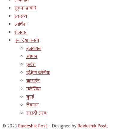
राजनीति
सूचना प्रबिधि
स्वास्थ्य
आर्थिक
रोजगार
कुन देश कस्तो
इजरायल
ओमान
कुवेत
दक्षिण कोरीया
बहराईन
मलेसिया
युएई
लेबनान
साउदी अरब
© 2023
Baideshik Post
- Designed by
Baideshik Post
.