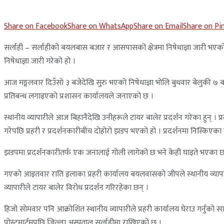
Share on Facebook
Share on WhatsApp
Share on Email
Share on Pi
सर्लाही – सर्लाहीको बयलबास बजार र आसपासको क्षेत्रमा निषेधाज्ञा जारी भएको
निषेधाज्ञा जारी गरेको हो ।
आज मङ्गलवार दिउँसाे ३ बजेदेखि सुरु भएको निषेधाज्ञा भोलि बुधवार बेलुकी ७ बज
प्रतिबन्ध लगाइएको प्रशासन कार्यालयले जनाएको छ ।
स्थानीय व्यापारीले आज बिहानैदेखि उनीहरूले टायर बालेर प्रदर्शन गरेका हुन् । प्
गरेपछि प्रहरी र प्रदर्शनकारीबीच दोहोरो झडप भएको हो । प्रदर्शनमा निस्किएका स्थ
झडपमा प्रदर्शनकारीतर्फ एक जनालाई गोली लागेको छ भने केही घाइते भएका छन् ।
गएकाे आइतवार राति इलाका प्रहरी कार्यालय बयलवासको जीपले स्थानीय व्यापारी
व्यापारीले टायर बालेर विरोध प्रदर्शन गरिरहेका छन् ।
हिजो साेमवार पनि आक्रोशित स्थानीय व्यापारीले प्रहरी कार्यालय घेराउ गर्न
पोस्टमार्टमपछि जिल्ला अस्पताल सर्लाहीमा राखिएको छ ।