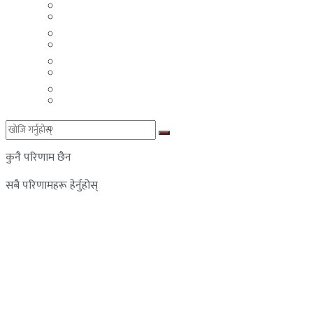
मलेसिया
बहराईन
युएई
मलेसिया
लेबनान
युएई
साउदी अरब
लेबनान
साउदी अरब
कुनै परिणाम छैन
सबै परिणामहरू हेर्नुहोस्