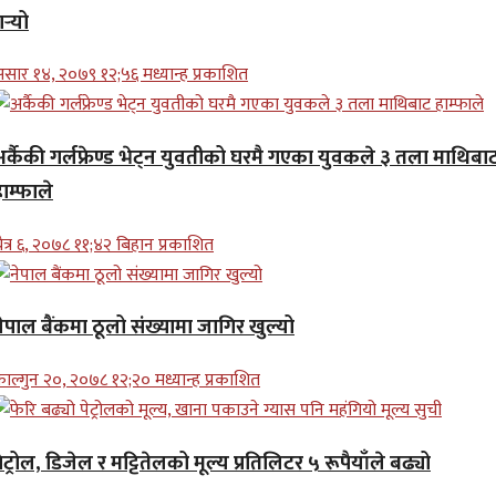
र्‍यो
सार १४, २०७९ १२;५६ मध्यान्ह प्रकाशित
अर्कैकी गर्लफ्रेण्ड भेट्न युवतीको घरमै गएका युवकले ३ तला माथिबा
ाम्फाले
ैत्र ६, २०७८ ११;४२ बिहान प्रकाशित
ेपाल बैंकमा ठूलो संख्यामा जागिर खुल्यो
ाल्गुन २०, २०७८ १२;२० मध्यान्ह प्रकाशित
ेट्रोल, डिजेल र मट्टितेलको मूल्य प्रतिलिटर ५ रूपैयाँले बढ्यो