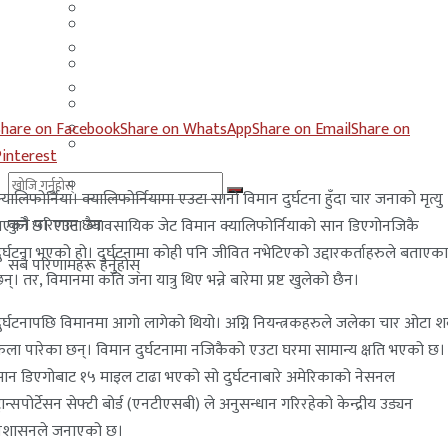
मलेसिया
बहराईन
युएई
मलेसिया
लेबनान
युएई
Share on Facebook
Share on WhatsApp
Share on Email
Share on
साउदी अरब
लेबनान
Pinterest
साउदी अरब
्यालिफोर्निया। क्यालिफोर्नियामा एउटा सानो विमान दुर्घटना हुँदा चार जनाको मृत्यु
कुनै परिणाम छैन
एको छ। एउटा व्यावसायिक जेट विमान क्यालिफोर्नियाको सान डिएगोनजिकै
ुर्घटना भएको हो। दुर्घटनामा कोही पनि जीवित नभेटिएको उद्दारकर्ताहरुले बताएका
सबै परिणामहरू हेर्नुहोस्
न्। तर, विमानमा कति जना यात्रु थिए भन्ने बारेमा प्रष्ट खुलेको छैन।
ुर्घटनापछि विमानमा आगो लागेको थियो। अग्नि नियन्त्रकहरुले जलेका चार ओटा 
ेला पारेका छन्। विमान दुर्घटनामा नजिकैको एउटा घरमा सामान्य क्षति भएको छ।
ान डिएगोबाट १५ माइल टाढा भएको सो दुर्घटनाबारे अमेरिकाको नेसनल
्रान्सपोर्टेसन सेफ्टी बोर्ड (एनटीएसबी) ले अनुसन्धान गरिरहेको केन्द्रीय उड्यन
्रशासनले जनाएको छ।