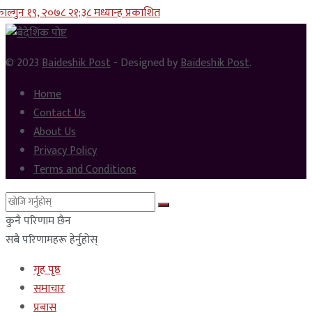
ाल्गुन १९, २०७८ २१;३८ मध्यान्ह प्रकाशित
© 2023
Baideshik Post
- Designed by
Baideshik Post
.
Home
Contact Us
About Us
Privacy Policy
Terms and Conditions
कुनै परिणाम छैन
सबै परिणामहरू हेर्नुहोस्
गृह पृष्ठ
समाचार
प्रबास