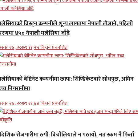
मलेसियाको विस्ट्रन कम्पनीले शून्य लागतमा नेपाली लैजाने, पहिलो
चरणमा ४५० नेपाली मलेसिया जाँदै
सार २४, २०७९ ११;५५ बिहान प्रकाशित
मलेसियाको बेष्टिनेट कम्पनीमा छापा: सिण्डिकेटबारे सोधपुछ, अमिन
उच्च निगरानीमा
सार २४, २०७९ ११;४४ बिहान प्रकाशित
वैदेशिक रोजगारीमा ठगी: विचौलियाले न पठायो, नत रकम नै फिर्ता