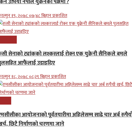
किन उभियो नेपाल युक्रेनको पक्षमा ?
ाल्गुन १९, २०७८ ०७;४८ बिहान प्रकाशित
न्तरास्ट्रिय
रुसी सेनाको ट्यांकको लश्करलाई रोक्न एक युक्रेनी सैनिकले बमले
पुलसहित आफैंलाई उडाइदिए
ाल्गुन १८, २०७८ ०८;२९ बिहान प्रकाशित
समाचार
एमसीसीका आयोजनाको पूर्वतयारीमा अहिलेसम्म साढे चार अर्ब रुपैया
खर्च, छिटै निर्माणको चरणमा जाने