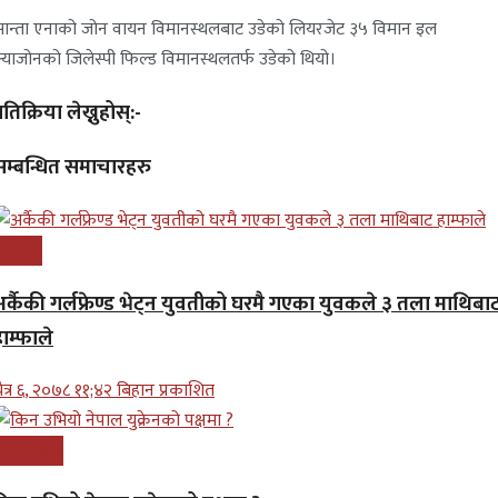
ान्ता एनाको जोन वायन विमानस्थलबाट उडेको लियरजेट ३५ विमान इल
्याजोनको जिलेस्पी फिल्ड विमानस्थलतर्फ उडेको थियो।
्रतिक्रिया लेख्नुहोस्:-
सम्बन्धित समाचारहरु
समाचार
अर्कैकी गर्लफ्रेण्ड भेट्न युवतीको घरमै गएका युवकले ३ तला माथिबा
ाम्फाले
ैत्र ६, २०७८ ११;४२ बिहान प्रकाशित
न्तरास्ट्रिय