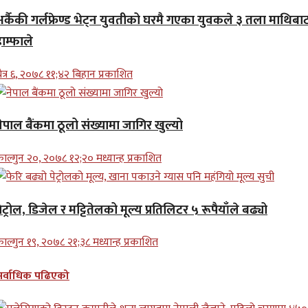
अर्कैकी गर्लफ्रेण्ड भेट्न युवतीको घरमै गएका युवकले ३ तला माथिबा
ाम्फाले
ैत्र ६, २०७८ ११;४२ बिहान प्रकाशित
ेपाल बैंकमा ठूलो संख्यामा जागिर खुल्यो
ाल्गुन २०, २०७८ १२;२० मध्यान्ह प्रकाशित
ेट्रोल, डिजेल र मट्टितेलको मूल्य प्रतिलिटर ५ रूपैयाँले बढ्यो
ाल्गुन १९, २०७८ २१;३८ मध्यान्ह प्रकाशित
सर्वाधिक पढिएको