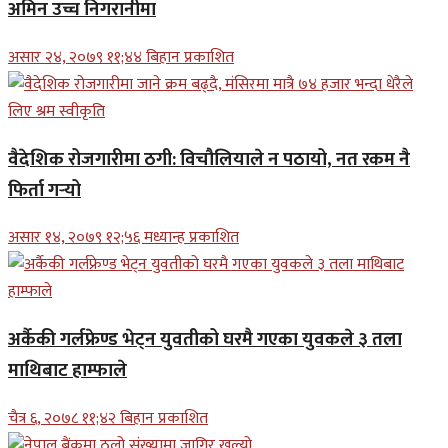
अमिन उच्च निगरानीमा
असार २४, २०७९ ११;४४ बिहान प्रकाशित
वैदेशिक रोजगारीमा ठगी: विचौलियाले न पठायो, नत रकम नै
फिर्ता गर्‍यो
असार १४, २०७९ १२;५६ मध्यान्ह प्रकाशित
अर्कैकी गर्लफ्रेण्ड भेट्न युवतीको घरमै गएका युवकले ३ तला
माथिबाट हाम्फाले
चैत्र ६, २०७८ ११;४२ बिहान प्रकाशित