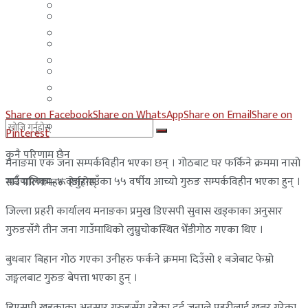
मलेसिया
बहराईन
युएई
मलेसिया
लेबनान
युएई
साउदी अरब
लेबनान
Share on Facebook
Share on WhatsApp
Share on Email
Share on
साउदी अरब
Pinterest
कुनै परिणाम छैन
मनाङमा एक जना सम्पर्कविहीन भएका छन् । गोठबाट घर फर्किने क्रममा नासो
गाउँपालिका–४ वडारगाउँका ५५ वर्षीय आच्यो गुरुङ सम्पर्कविहीन भएका हुन् ।
सबै परिणामहरू हेर्नुहोस्
जिल्ला प्रहरी कार्यालय मनाङका प्रमुख डिएसपी सुवास खड्काका अनुसार
गुरुङसँगै तीन जना गाउँमाथिको लुम्रुचोकस्थित भेँडीगोठ गएका थिए ।
बुधबार बिहान गोठ गएका उनीहरु फर्कने क्रममा दिउँसो १ बजेबाट फेम्रो
जङ्गलबाट गुरुङ बेपत्ता भएका हुन् ।
डिएसपी खड्काका अनुसार गुरुङसँग रहेका दुई जनाले प्रहरीलाई खबर गरेका