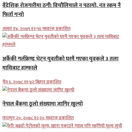
वैदेशिक रोजगारीमा ठगी: विचौलियाले न पठायो, नत रकम नै
फिर्ता गर्‍यो
असार १४, २०७९ १२;५६ मध्यान्ह प्रकाशित
अर्कैकी गर्लफ्रेण्ड भेट्न युवतीको घरमै गएका युवकले ३ तला
माथिबाट हाम्फाले
चैत्र ६, २०७८ ११;४२ बिहान प्रकाशित
नेपाल बैंकमा ठूलो संख्यामा जागिर खुल्यो
फाल्गुन २०, २०७८ १२;२० मध्यान्ह प्रकाशित