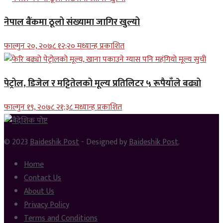
नेपाल बैंकमा ठूलो संख्यामा जागिर खुल्यो
फाल्गुन २०, २०७८ १२;२० मध्यान्ह प्रकाशित
पेट्रोल, डिजेल र मट्टितेलको मूल्य प्रतिलिटर ५ रूपैयाँले बढ्यो
फाल्गुन १९, २०७८ २१;३८ मध्यान्ह प्रकाशित
© 2023
Baideshik Post
- Designed by
Baideshik Post
.
Home
Contact Us
About Us
Privacy Policy
Terms and Conditions