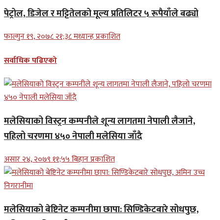
पेट्रोल, डिजेल र मट्टितेलको मूल्य प्रतिलिटर ५ रूपैयाँले बढ्यो
फाल्गुन १९, २०७८ २१;३८ मध्यान्ह प्रकाशित
सर्वाधिक पढिएको
मलेसियाको विस्ट्रन कम्पनीले शून्य लागतमा नेपाली लैजाने,
पहिलो चरणमा ४५० नेपाली मलेसिया जाँदै
असार २४, २०७९ ११;५५ बिहान प्रकाशित
मलेसियाको बेष्टिनेट कम्पनीमा छापा: सिण्डिकेटबारे सोधपुछ,