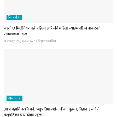
बिजनेश
यस्तो छ मिलेनियर बन्ने पहिलो अफ्रिकी महिला म्याडम सी.जे वाकरको
सफलताको राज
फाल्गुन १७, २०७८ १०;०३ बिहान प्रकाशित
समाचार
आज महाशिवरात्रि पर्व, पशुपतिमा दर्शनार्थीको घुइँचो, बिहान ३ बजे नै
पशुपतिका चार ढोका खुला