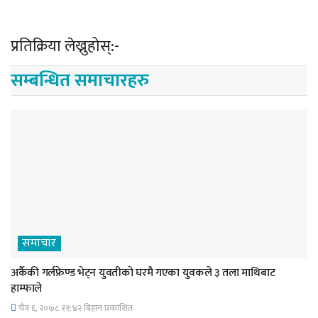
प्रतिक्रिया लेख्नुहोस्:-
सम्बन्धित समाचारहरु
समाचार
अर्कैकी गर्लफ्रेण्ड भेट्न युवतीको घरमै गएका युवकले ३ तला माथिबाट
हाम्फाले
चैत्र ६, २०७८ ११;४२ बिहान प्रकाशित