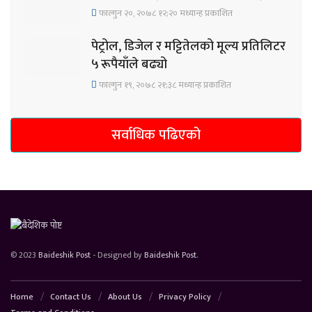
फाल्गुन २०, २०७८ १२;२० मध्यान्ह प्रकाशित
पेट्रोल, डिजेल र मट्टितेलको मूल्य प्रतिलिटर
५ रूपैयाँले बढ्यो
फाल्गुन १९, २०७८ २१;३८ मध्यान्ह प्रकाशित
सर्वाधिक पढिएको
© 2023
Baideshik Post
- Designed by
Baideshik Post
.
Home
Contact Us
About Us
Privacy Policy