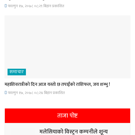
फाल्गुन १७, २०७८ ०८;२९ बिहान प्रकाशित
समाचार
महाशिवरात्रीको दिन आज यस्तो छ तपाईंको राशिफल, जय शम्भु !
फाल्गुन १७, २०७८ ०८;२४ बिहान प्रकाशित
ताजा पोष्ट
मलेसियाको विस्ट्रन कम्पनीले शून्य