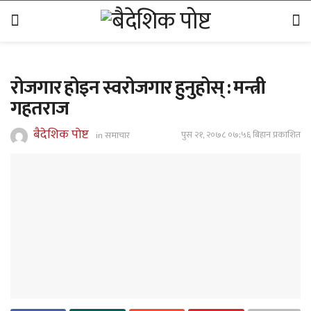
रोजगार होइन स्वरोजगार हुनुहोस् : मन्त्री
गहतराज
बैदेशिक पोष्ट
पुस २१, २०७८ ०७;५६ बिहान प्रकाशित
in
समाचार