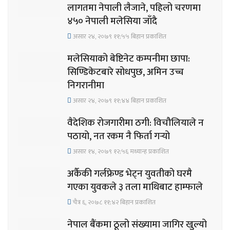
लागतमा नेपाली लैजाने, पहिलो चरणमा
४५० नेपाली मलेसिया जाँदै
असार २४, २०७९ ११;५५ बिहान प्रकाशित
मलेसियाको बेष्टिनेट कम्पनीमा छापा:
सिण्डिकेटबारे सोधपुछ, अमिन उच्च
निगरानीमा
असार २४, २०७९ ११;४४ बिहान प्रकाशित
वैदेशिक रोजगारीमा ठगी: विचौलियाले न
पठायो, नत रकम नै फिर्ता गर्‍यो
असार १४, २०७९ १२;५६ मध्यान्ह प्रकाशित
अर्कैकी गर्लफ्रेण्ड भेट्न युवतीको घरमै
गएका युवकले ३ तला माथिबाट हाम्फाले
चैत्र ६, २०७८ ११;४२ बिहान प्रकाशित
नेपाल बैंकमा ठूलो संख्यामा जागिर खुल्यो