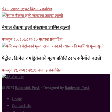
चैत्र ६, २०७८ ११;४२ बिहान प्रकाशित
नेपाल बैंकमा ठूलो संख्यामा जागिर खुल्यो
फाल्गुन २०, २०७८ १२;२० मध्यान्ह प्रकाशित
पेट्रोल, डिजेल र मट्टितेलको मूल्य प्रतिलिटर ५ रूपैयाँले बढ्यो
फाल्गुन १९, २०७८ २१;३८ मध्यान्ह प्रकाशित
© 2023
Baideshik Post
- Designed by
Baideshik Post
.
Home
Contact Us