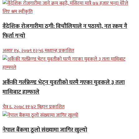
वैदेशिक रोजगारीमा ठगी: विचौलियाले न पठायो, नत रकम नै
फिर्ता गर्‍यो
असार १४, २०७९ १२;५६ मध्यान्ह प्रकाशित
अर्कैकी गर्लफ्रेण्ड भेट्न युवतीको घरमै गएका युवकले ३ तला
माथिबाट हाम्फाले
चैत्र ६, २०७८ ११;४२ बिहान प्रकाशित
नेपाल बैंकमा ठूलो संख्यामा जागिर खुल्यो