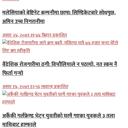
मलेसियाको बेष्टिनेट कम्पनीमा छापा: सिण्डिकेटबारे सोधपुछ,
अमिन उच्च निगरानीमा
असार २४, २०७९ ११;४४ बिहान प्रकाशित
वैदेशिक रोजगारीमा ठगी: विचौलियाले न पठायो, नत रकम नै
फिर्ता गर्‍यो
असार १४, २०७९ १२;५६ मध्यान्ह प्रकाशित
अर्कैकी गर्लफ्रेण्ड भेट्न युवतीको घरमै गएका युवकले ३ तला
माथिबाट हाम्फाले