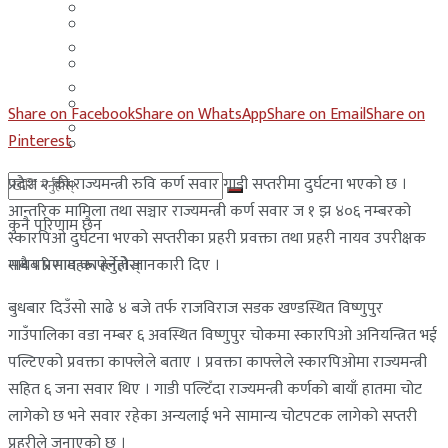
मलेसिया
बहराईन
युएई
मलेसिया
लेबनान
युएई
Share on Facebook
Share on WhatsApp
Share on Email
Share on
साउदी अरब
Pinterest
लेबनान
प्रदेश २ की राज्यमन्त्री रुवि कर्ण सवार गाडी सप्तरीमा दुर्घटना भएको छ ।
साउदी अरब
आन्तरिक मामिला तथा सञ्चार राज्यमन्त्री कर्ण सवार ज १ झ ४०६ नम्बरको
कुनै परिणाम छैन
स्कारपिओ दुर्घटना भएको सप्तरीका प्रहरी प्रवक्ता तथा प्रहरी नायव उपरीक्षक
माधव प्रसाद काफ्लेले जानकारी दिए ।
सबै परिणामहरू हेर्नुहोस्
बुधबार दिउँसो साढे ४ बजे तर्फ राजविराज सडक खण्डस्थित विष्णुपुर
गाउँपालिका वडा नम्बर ६ अवस्थित विष्णुपुर चोकमा स्कारपिओ अनियन्त्रित भई
पल्टिएको प्रवक्ता काफ्लेले बताए । प्रवक्ता काफ्लेले स्कारपिओमा राज्यमन्त्री
सहित ६ जना सवार थिए । गाडी पल्टिँदा राज्यमन्त्री कर्णको बायाँ हातमा चोट
लागेको छ भने सवार रहेका अन्यलाई भने सामान्य चोटपटक लागेको सप्तरी
प्रहरीले जनाएको छ ।