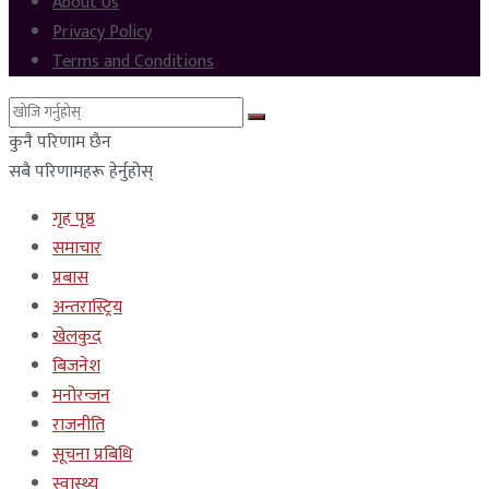
About Us
Privacy Policy
Terms and Conditions
कुनै परिणाम छैन
सबै परिणामहरू हेर्नुहोस्
गृह पृष्ठ
समाचार
प्रबास
अन्तरास्ट्रिय
खेलकुद
बिजनेश
मनोरन्जन
राजनीति
सूचना प्रबिधि
स्वास्थ्य