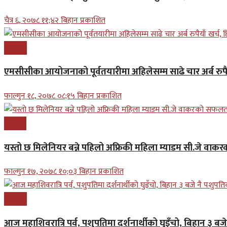
चैत्र ६, २०७८ ११;४२ बिहान प्रकाशित
समाचार
एमसीसीका आयोजनाको पूर्वतयारीमा अहिलेसम्म साढे चार अर्ब रुपैय
फाल्गुन १८, २०७८ ०८;१५ बिहान प्रकाशित
बिजनेश
यस्तो छ मिलेनियर बन्ने पहिलो अफ्रिकी महिला म्याडम सी.जे व
फाल्गुन १७, २०७८ १०;०३ बिहान प्रकाशित
समाचार
आज महाशिवरात्रि पर्व, पशुपतिमा दर्शनार्थीको घुइँचो, बिहान ३ ब