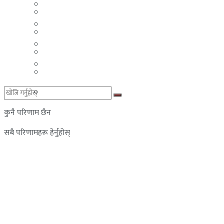
मलेसिया
बहराईन
युएई
मलेसिया
लेबनान
युएई
साउदी अरब
लेबनान
साउदी अरब
कुनै परिणाम छैन
सबै परिणामहरू हेर्नुहोस्