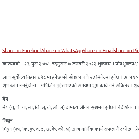
Share on Facebook
Share on WhatsApp
Share on Email
Share on Pi
काठमाडाैं ।
२३, पुस २०७८, तदनुसार ७ जनवरी २०२२ शुक्रबार । पौषशुक्लपक्ष पञ्चम
आज सूर्योदय बिहान ६ः५८ मा हुनेछ भने साँझ ५ बजे २३ मिनेटमा हुनेछ । आज १०ः५
शुभ काम नगर्नुहोला । अभिजित मुर्हत भएको समयमा शुभ कार्य गर्न सकिन्छ । शु
मेष
मेष (चु, चे, चो, ला, लि, लु, ले, लो, अ) दाम्पत्य जीवन सुखमय हुनेछ । वैदेशिक कार
मिथुन
मिथुन (का, कि, कु, घ, ङ, छ, के, को, हा) आज धार्मिक कार्य सफल नै रहनेछ । प्र