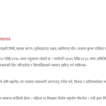
nterest
ी तिथि, बालव करण, पूर्वभाद्रपदा नक्षत्र, ब्यतिपात् योग, चन्द्रमा कुम्भ राशिमा 
२ देखि १२ः१० सम्म राहुकाल रहेको छ । त्यसैगरी ११ः४९ देखि १२ः३० सम्म अभिजित मु
क्रबारको दिन सौन्दर्यता र बिलासिताको सामान खरिद गर्न सकिन्छ।
्य अघि बढ्नेछ, तर यात्रामा सावधानी अपनाउनु पर्नेछ भने, विवाद र प्रतिस्पर्धाबाट ल
ेम सम्बन्ध कसिलो होला । महिला वा मित्रबाट विशेष सहयोग मिल्नेछ । नयाँ ज्ञान सि