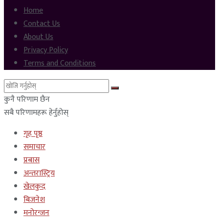
Home
Contact Us
About Us
Privacy Policy
Terms and Conditions
कुनै परिणाम छैन
सबै परिणामहरू हेर्नुहोस्
गृह पृष्ठ
समाचार
प्रबास
अन्तरास्ट्रिय
खेलकुद
बिजनेश
मनोरन्जन