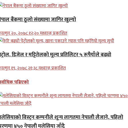
ेपाल बैंकमा ठूलो संख्यामा जागिर खुल्यो
ाल्गुन २०, २०७८ १२;२० मध्यान्ह प्रकाशित
ेट्रोल, डिजेल र मट्टितेलको मूल्य प्रतिलिटर ५ रूपैयाँले बढ्यो
ाल्गुन १९, २०७८ २१;३८ मध्यान्ह प्रकाशित
सर्वाधिक पढिएको
मलेसियाको विस्ट्रन कम्पनीले शून्य लागतमा नेपाली लैजाने, पहिलो
चरणमा ४५० नेपाली मलेसिया जाँदै