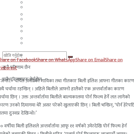
मलेसिया
बहराईन
युएई
मलेसिया
लेबनान
युएई
साउदी अरब
लेबनान
साउदी अरब
Share on Facebook
Share on WhatsApp
Share on Email
Share on
कुनै परिणाम छैन
Pinterest
सबै परिणामहरू हेर्नुहोस्
जेन्सी:= चर्चित अमेरिकी गायिका तथा गीतकार बिली इलिश आफ्ना गीतका कार
धैं चर्चामा रहन्छिन् । अहिले बिलीले आफ्नो हालैको एक अन्तर्वार्ताका कारण
र्चामा छिन् । उक्त अन्तर्वार्तामा बिलीले बाल्यकालमा पोर्न फिल्म हेर्ने लत लागेको
ारण उनको दिमागमा धेरै असर परेको खुलाएकी छिन् । बिली भन्छिन्, ‘पोर्न हेरेपछ
ातमा दुःस्वप्न देखिन्थो।’
० वर्षीया बिली इलिशले अन्तर्वार्तामा आफू ११ वर्षको उमेरदेखि पोर्न फिल्म हेर्न