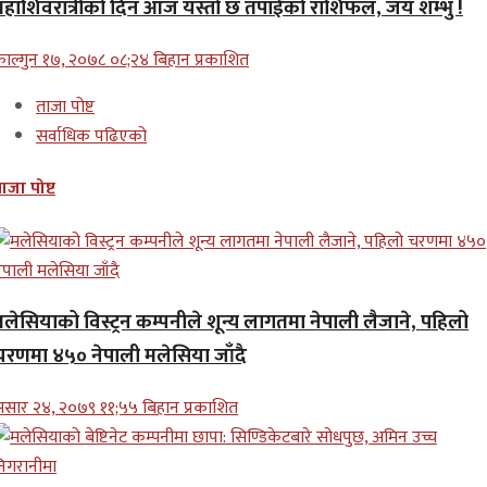
महाशिवरात्रीको दिन आज यस्तो छ तपाईंको राशिफल, जय शम्भु !
ाल्गुन १७, २०७८ ०८;२४ बिहान प्रकाशित
ताजा पोष्ट
सर्वाधिक पढिएको
ाजा पोष्ट
मलेसियाको विस्ट्रन कम्पनीले शून्य लागतमा नेपाली लैजाने, पहिलो
चरणमा ४५० नेपाली मलेसिया जाँदै
सार २४, २०७९ ११;५५ बिहान प्रकाशित