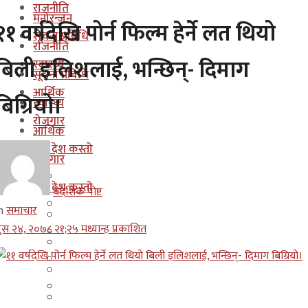
राजनीति
मनोरन्जन
११ वर्षदेखि पोर्न फिल्म हेर्ने लत थियो
सूचना प्रबिधि
राजनीति
बिली इलिशलाई, भन्छिन्- दिमाग
स्वास्थ्य
सूचना प्रबिधि
आर्थिक
बिग्रियो।
स्वास्थ्य
रोजगार
आर्थिक
कुन देश कस्तो
रोजगार
इजरायल
कुन देश कस्तो
बैदेशिक पोष्ट
ओमान
n
समाचार
इजरायल
ुस २४, २०७८ २१;२५ मध्यान्ह प्रकाशित
कुवेत
ओमान
दक्षिण कोरीया
कुवेत
बहराईन
दक्षिण कोरीया