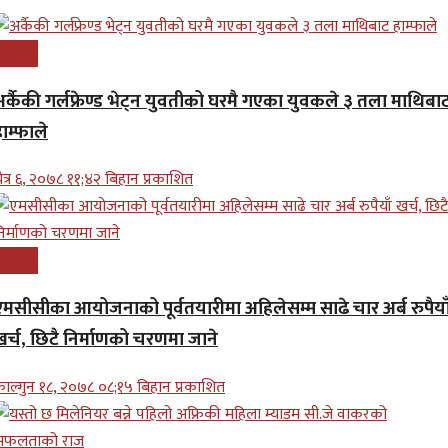
समाचार
अर्कैकी गर्लफ्रेण्ड भेट्न युवतीको घरमै गएका युवकले ३ तला माथिबा
ाम्फाले
ैत्र ६, २०७८ ११;४२ बिहान प्रकाशित
समाचार
एमसीसीका आयोजनाको पूर्वतयारीमा अहिलेसम्म साढे चार अर्ब रुपैया
खर्च, छिटै निर्माणको चरणमा जाने
ाल्गुन १८, २०७८ ०८;१५ बिहान प्रकाशित