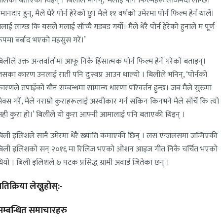
ालेको बताएकी थिइन् । बिलीले भनिन्, ‘मलाई पोर्न फिल्महरू लाजमर्दो लाग्छ।
मानदार हुन्, मैले धेरै पोर्न हेरेको छु। मैले ११ वर्षको उमेरमा पोर्न फिल्म हेर्न थालें।
लाई लाग्छ कि यसले मलाई साँच्चै गडबड गर्यो। मैले धेरै पोर्न हेरेको हुनाले म पूर्ण
ूपमा बर्बाद भएको महसुस गरें।’
िलीले उक्त अन्तर्वार्तामा आफू निकै हिंसात्मक पोर्न फिल्म हेर्ने गरेको बताइन्।
सका कारण उनलाई राती पनि दुःस्वप्न आउन थाल्यो । बिलीले भनिन्, ‘पोर्नको
ारणले तपाइँको यौन सम्बन्धमा सामान्य धारणा परिवर्तन हुन्छ। जब मैले सुरुमा
ेक्स गरें, मैले नराम्रो कुराहरूलाई अस्वीकार गर्न सकिन किनभने मैले सोचेँ कि त्यो
ही कुरा हो।’ बिलीले यो कुरा आफ्नी आमालाई पनि बताएकी थिइन् ।
िली इलिशले सानै उमेरमा धेरै ख्याति कमाएकी छिन् । लस एन्जलसमा जन्मिएकी
बिली इलिशको सन् २०१६ मा रिलिज भएको ओशन आइज गीत निकै चर्चित भएको
ियो । बिली इलिशले ७ पटक प्रसिद्ध ग्रामी अवार्ड जितेका छन् ।
्रतिक्रिया लेख्नुहोस्:-
सम्बन्धित समाचारहरु