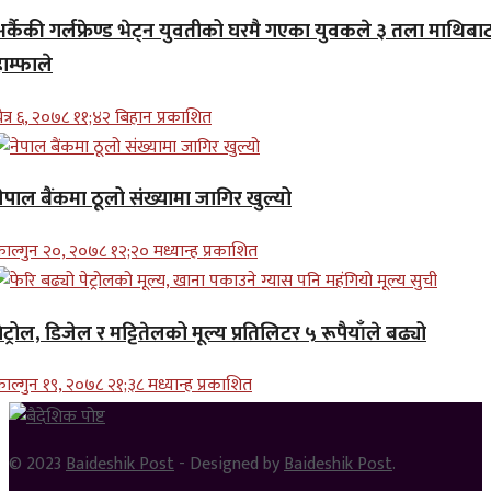
अर्कैकी गर्लफ्रेण्ड भेट्न युवतीको घरमै गएका युवकले ३ तला माथिबा
ाम्फाले
ैत्र ६, २०७८ ११;४२ बिहान प्रकाशित
ेपाल बैंकमा ठूलो संख्यामा जागिर खुल्यो
ाल्गुन २०, २०७८ १२;२० मध्यान्ह प्रकाशित
ेट्रोल, डिजेल र मट्टितेलको मूल्य प्रतिलिटर ५ रूपैयाँले बढ्यो
ाल्गुन १९, २०७८ २१;३८ मध्यान्ह प्रकाशित
© 2023
Baideshik Post
- Designed by
Baideshik Post
.