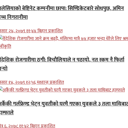
मलेसियाको बेष्टिनेट कम्पनीमा छापा: सिण्डिकेटबारे सोधपुछ, अमिन
उच्च निगरानीमा
सार २४, २०७९ ११;४४ बिहान प्रकाशित
वैदेशिक रोजगारीमा ठगी: विचौलियाले न पठायो, नत रकम नै फिर्ता
र्‍यो
सार १४, २०७९ १२;५६ मध्यान्ह प्रकाशित
अर्कैकी गर्लफ्रेण्ड भेट्न युवतीको घरमै गएका युवकले ३ तला माथिबा
ाम्फाले
ैत्र ६, २०७८ ११;४२ बिहान प्रकाशित