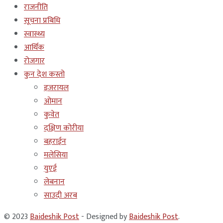
राजनीति
सूचना प्रबिधि
स्वास्थ्य
आर्थिक
रोजगार
कुन देश कस्तो
इजरायल
ओमान
कुवेत
दक्षिण कोरीया
बहराईन
मलेसिया
युएई
लेबनान
साउदी अरब
© 2023
Baideshik Post
- Designed by
Baideshik Post
.