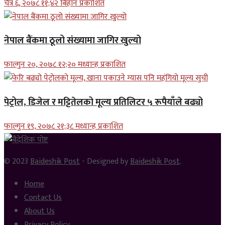
चैत्र ६, २०७८ ११;४२ बिहान प्रकाशित
नेपाल बैंकमा ठूलो संख्यामा जागिर खुल्यो
फाल्गुन २०, २०७८ १२;२० मध्यान्ह प्रकाशित
पेट्रोल, डिजेल र मट्टितेलको मूल्य प्रतिलिटर ५ रूपैयाँले बढ्यो
फाल्गुन १९, २०७८ २१;३८ मध्यान्ह प्रकाशित
© 2023
Baideshik Post
- Designed by
Baideshik Post
.
Home
Contact Us
About Us
Privacy Policy