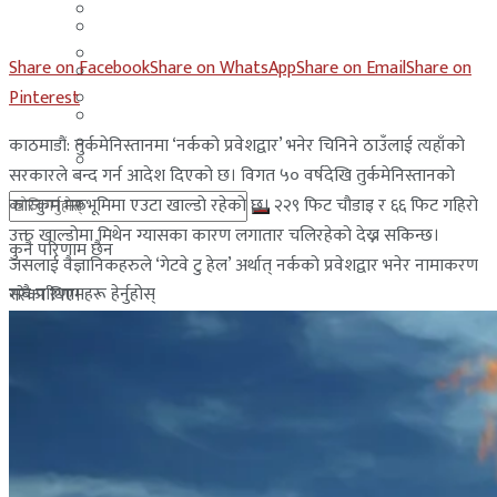
मलेसिया
बहराईन
युएई
Share on Facebook
Share on WhatsApp
Share on Email
Share on
मलेसिया
Pinterest
लेबनान
युएई
साउदी अरब
काठमाडौं: तुर्कमेनिस्तानमा ‘नर्कको प्रवेशद्वार’ भनेर चिनिने ठाउँलाई त्यहाँको
लेबनान
सरकारले बन्द गर्न आदेश दिएको छ। विगत ५० वर्षदेखि तुर्कमेनिस्तानको
कारकुम मरुभूमिमा एउटा खाल्डो रहेको छ। २२९ फिट चौडाइ र ६६ फिट गहिरो
साउदी अरब
उक्त खाल्डोमा मिथेन ग्यासका कारण लगातार चलिरहेको देख्न सकिन्छ।
कुनै परिणाम छैन
जसलाई वैज्ञानिकहरुले ‘गेटवे टु हेल’ अर्थात् नर्कको प्रवेशद्वार भनेर नामाकरण
सबै परिणामहरू हेर्नुहोस्
गरेका थिए।