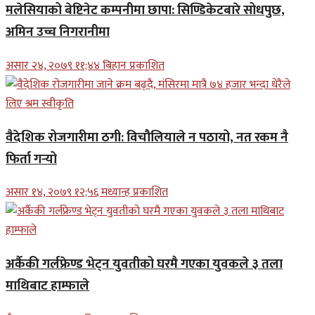
मलेसियाको बेष्टिनेट कम्पनीमा छापा: सिण्डिकेटबारे सोधपुछ,
अमिन उच्च निगरानीमा
असार २४, २०७९ ११;४४ बिहान प्रकाशित
वैदेशिक रोजगारीमा ठगी: विचौलियाले न पठायो, नत रकम नै
फिर्ता गर्‍यो
असार १४, २०७९ १२;५६ मध्यान्ह प्रकाशित
अर्कैकी गर्लफ्रेण्ड भेट्न युवतीको घरमै गएका युवकले ३ तला
माथिबाट हाम्फाले