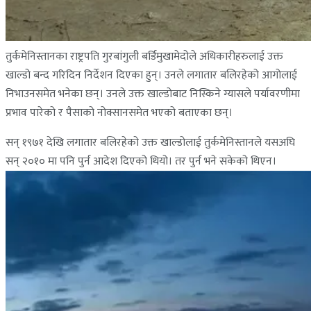
तुर्कमेनिस्तानका राष्ट्रपति गुरबांगुली बर्डिमुखामेदोले अधिकारीहरुलाई उक्त
खाल्डो बन्द गरिदिन निर्देशन दिएका हुन्। उनले लगातार बलिरहेको आगोलाई
निभाउनसमेत भनेका छन्। उनले उक्त खाल्डोबाट निस्किने ग्यासले पर्यावरणीमा
प्रभाव पारेको र पैसाको नोक्सानसमेत भएको बताएका छन्।
सन् १९७१ देखि लगातार बलिरहेको उक्त खाल्डोलाई तुर्कमेनिस्तानले यसअघि
सन् २०१० मा पनि पुर्न आदेश दिएको थियो। तर पुर्न भने सकेको थिएन।