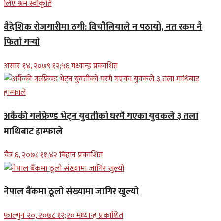
वैदेशिक रोजगारीमा ठगी: विचौलियाले न पठायो, नत रकम नै
फिर्ता गर्‍यो
असार १४, २०७९ १२;५६ मध्यान्ह प्रकाशित
अर्कैकी गर्लफ्रेण्ड भेट्न युवतीको घरमै गएका युवकले ३ तला
माथिबाट हाम्फाले
चैत्र ६, २०७८ ११;४२ बिहान प्रकाशित
नेपाल बैंकमा ठूलो संख्यामा जागिर खुल्यो
फाल्गुन २०, २०७८ १२;२० मध्यान्ह प्रकाशित