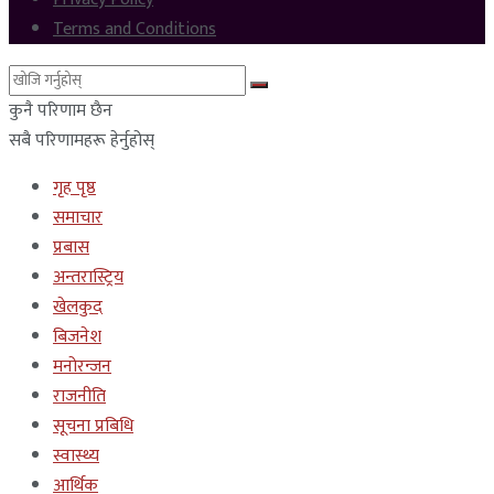
Terms and Conditions
कुनै परिणाम छैन
सबै परिणामहरू हेर्नुहोस्
गृह पृष्ठ
समाचार
प्रबास
अन्तरास्ट्रिय
खेलकुद
बिजनेश
मनोरन्जन
राजनीति
सूचना प्रबिधि
स्वास्थ्य
आर्थिक