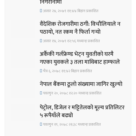
निगरानीमा
असार २४, २०७९ ११;४४ बिहान प्रकाशित
वैदेशिक रोजगारीमा ठगी: विचौलियाले न
पठायो, नत रकम नै फिर्ता गर्‍यो
असार १४, २०७९ १२;५६ मध्यान्ह प्रकाशित
अर्कैकी गर्लफ्रेण्ड भेट्न युवतीको घरमै
गएका युवकले ३ तला माथिबाट हाम्फाले
चैत्र ६, २०७८ ११;४२ बिहान प्रकाशित
नेपाल बैंकमा ठूलो संख्यामा जागिर खुल्यो
फाल्गुन २०, २०७८ १२;२० मध्यान्ह प्रकाशित
पेट्रोल, डिजेल र मट्टितेलको मूल्य प्रतिलिटर
५ रूपैयाँले बढ्यो
फाल्गुन १९, २०७८ २१;३८ मध्यान्ह प्रकाशित