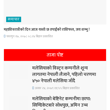
समाचार
महाशिवरात्रीको दिन आज यस्तो छ तपाईंको राशिफल, जय शम्भु !
फाल्गुन १७, २०७८ ०८;२४ बिहान प्रकाशित
ताजा पोष्ट
मलेसियाको विस्ट्रन कम्पनीले शून्य
लागतमा नेपाली लैजाने, पहिलो चरणमा
४५० नेपाली मलेसिया जाँदै
असार २४, २०७९ ११;५५ बिहान प्रकाशित
मलेसियाको बेष्टिनेट कम्पनीमा छापा:
सिण्डिकेटबारे सोधपुछ, अमिन उच्च