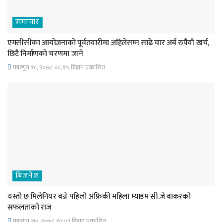
समाचार
एमसीसीका आयोजनाको पूर्वतयारीमा अहिलेसम्म साढे चार अर्ब रुपैयाँ खर्च,
छिटै निर्माणको चरणमा जाने
फाल्गुन १८, २०७८ ०८;१५ बिहान प्रकाशित
बिजनेश
यस्तो छ मिलेनियर बन्ने पहिलो अफ्रिकी महिला म्याडम सी.जे वाकरको
सफलताको राज
फाल्गुन १७, २०७८ १०;०३ बिहान प्रकाशित