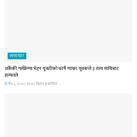
समाचार
अर्कैकी गर्लफ्रेण्ड भेट्न युवतीको घरमै गएका युवकले ३ तला माथिबाट
हाम्फाले
चैत्र ६, २०७८ ११;४२ बिहान प्रकाशित