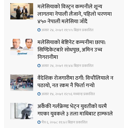
मलेसियाको विस्ट्रन कम्पनीले शून्य
लागतमा नेपाली लैजाने, पहिलो चरणमा
४५० नेपाली मलेसिया जाँदै
असार २४, २०७९ ११;५५ बिहान प्रकाशित
मलेसियाको बेष्टिनेट कम्पनीमा छापा:
सिण्डिकेटबारे सोधपुछ, अमिन उच्च
निगरानीमा
असार २४, २०७९ ११;४४ बिहान प्रकाशित
वैदेशिक रोजगारीमा ठगी: विचौलियाले न
पठायो, नत रकम नै फिर्ता गर्‍यो
असार १४, २०७९ १२;५६ मध्यान्ह प्रकाशित
अर्कैकी गर्लफ्रेण्ड भेट्न युवतीको घरमै
गएका युवकले ३ तला माथिबाट हाम्फाले
चैत्र ६, २०७८ ११;४२ बिहान प्रकाशित