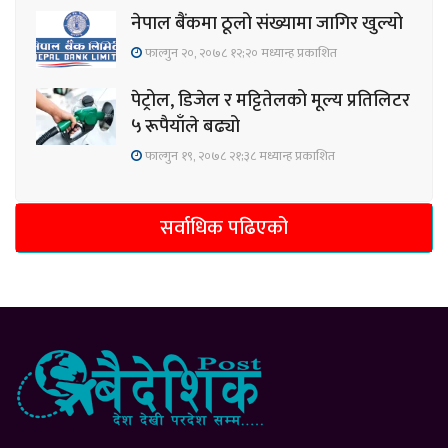
नेपाल बैंकमा ठूलो संख्यामा जागिर खुल्यो
फाल्गुन २०, २०७८ १२;२० मध्यान्ह प्रकाशित
पेट्रोल, डिजेल र मट्टितेलको मूल्य प्रतिलिटर
५ रूपैयाँले बढ्यो
फाल्गुन १९, २०७८ २१;३८ मध्यान्ह प्रकाशित
सर्वाधिक पढिएको