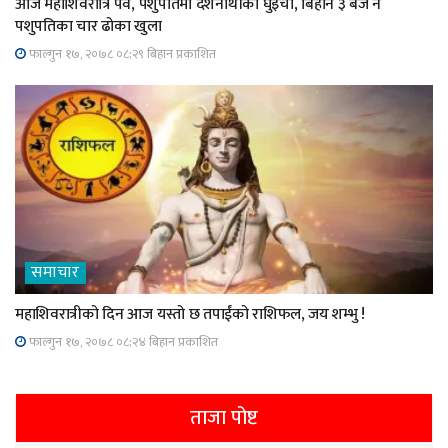
आज महाशिवरात्रि पर्व, पशुपतिमा दर्शनार्थीको घुइँचो, बिहान ३ बजे नै
पशुपतिका चार ढोका खुला
फाल्गुन १७, २०७८ ०८;२९ बिहान प्रकाशित
समाचार
महाशिवरात्रीको दिन आज यस्तो छ तपाईंको राशिफल, जय शम्भु !
फाल्गुन १७, २०७८ ०८;२४ बिहान प्रकाशित
ताजा पोष्ट