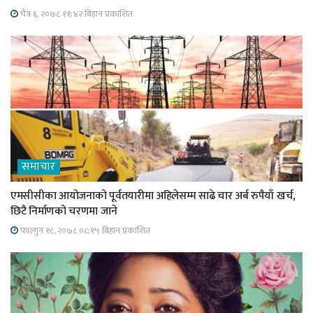
चैत्र ६, २०७८ ११;४२ बिहान प्रकाशित
समाचार
एमसीसीका आयोजनाको पूर्वतयारीमा अहिलेसम्म साढे चार अर्ब रुपैयाँ खर्च,
छिटै निर्माणको चरणमा जाने
फाल्गुन १८, २०७८ ०८;१५ बिहान प्रकाशित