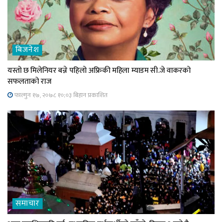
बिजनेश
यस्तो छ मिलेनियर बन्ने पहिलो अफ्रिकी महिला म्याडम सी.जे वाकरको
सफलताको राज
फाल्गुन १७, २०७८ १०;०३ बिहान प्रकाशित
समाचार