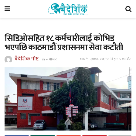
सिडिओसहित १८ कर्मचारीलाई काेभिड
भएपछि काठमाडाैं प्रशासनमा सेवा कटाैती
बैदेशिक पोष्ट
माघ ५, २०७८ ०७;५९ बिहान प्रकाशित
in
समाचार