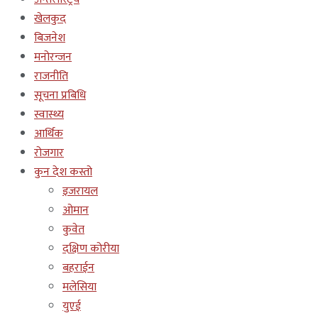
खेलकुद
बिजनेश
मनोरन्जन
राजनीति
सूचना प्रबिधि
स्वास्थ्य
आर्थिक
रोजगार
कुन देश कस्तो
इजरायल
ओमान
कुवेत
दक्षिण कोरीया
बहराईन
मलेसिया
युएई