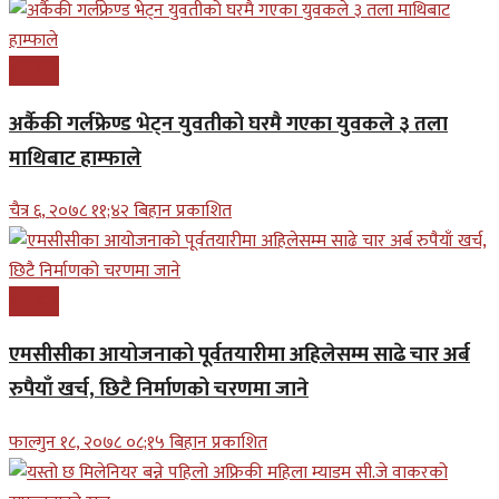
समाचार
अर्कैकी गर्लफ्रेण्ड भेट्न युवतीको घरमै गएका युवकले ३ तला
माथिबाट हाम्फाले
चैत्र ६, २०७८ ११;४२ बिहान प्रकाशित
समाचार
एमसीसीका आयोजनाको पूर्वतयारीमा अहिलेसम्म साढे चार अर्ब
रुपैयाँ खर्च, छिटै निर्माणको चरणमा जाने
फाल्गुन १८, २०७८ ०८;१५ बिहान प्रकाशित