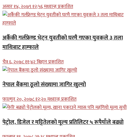
असार १४, २०७९ १२;५६ मध्यान्ह प्रकाशित
अर्कैकी गर्लफ्रेण्ड भेट्न युवतीको घरमै गएका युवकले ३ तला
माथिबाट हाम्फाले
चैत्र ६, २०७८ ११;४२ बिहान प्रकाशित
नेपाल बैंकमा ठूलो संख्यामा जागिर खुल्यो
फाल्गुन २०, २०७८ १२;२० मध्यान्ह प्रकाशित
पेट्रोल, डिजेल र मट्टितेलको मूल्य प्रतिलिटर ५ रूपैयाँले बढ्यो
फाल्गुन १९, २०७८ २१;३८ मध्यान्ह प्रकाशित