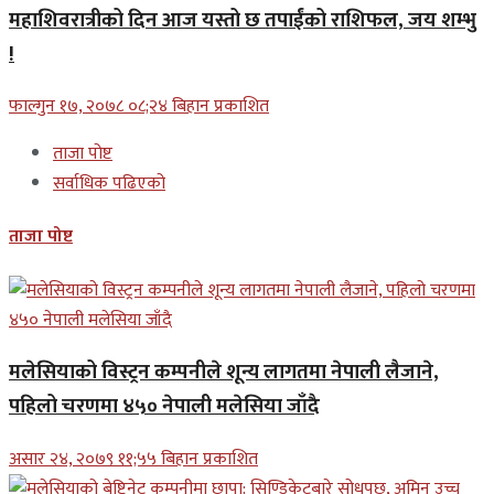
महाशिवरात्रीको दिन आज यस्तो छ तपाईंको राशिफल, जय शम्भु
!
फाल्गुन १७, २०७८ ०८;२४ बिहान प्रकाशित
ताजा पोष्ट
सर्वाधिक पढिएको
ताजा पोष्ट
मलेसियाको विस्ट्रन कम्पनीले शून्य लागतमा नेपाली लैजाने,
पहिलो चरणमा ४५० नेपाली मलेसिया जाँदै
असार २४, २०७९ ११;५५ बिहान प्रकाशित