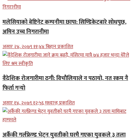
मलेसियाको बेष्टिनेट कम्पनीमा छापा: सिण्डिकेटबारे सोधपुछ,
अमिन उच्च निगरानीमा
असार २४, २०७९ ११;४४ बिहान प्रकाशित
वैदेशिक रोजगारीमा ठगी: विचौलियाले न पठायो, नत रकम नै
फिर्ता गर्‍यो
असार १४, २०७९ १२;५६ मध्यान्ह प्रकाशित
अर्कैकी गर्लफ्रेण्ड भेट्न युवतीको घरमै गएका युवकले ३ तला