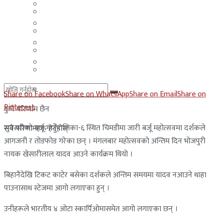
मलेसिया
बहराईन
युएई
मलेसिया
लेबनान
युएई
साउदी अरब
लेबनान
साउदी अरब
Share on Facebook
Share on WhatsApp
Share on Email
Share on
Pinterest
कुनै परिणाम छैन
सुनसरीको बर्जू गाउँपालिका-६ स्थित चिमडीमा जारी बर्जू महोत्सवमा दर्शकले
सबै परिणामहरू हेर्नुहोस्
आगजनी र तोडफोड गरेका छन् । मंगलबार महोत्सवको अन्तिम दिन भोजपुरी
नायक खेसारीलाल यादव आउने कार्यक्रम थियो ।
बिहानैदेखि टिकट काटेर बसेका दर्शकले अन्तिम समयमा यादव नआउने थाहा
पाउनासाथ स्टेजमा आगो लगाएका हुन् ।
उनीहरूले भारतीय ४ ओटा स्कार्पिओमासमेत आगो लगाएका छन् ।