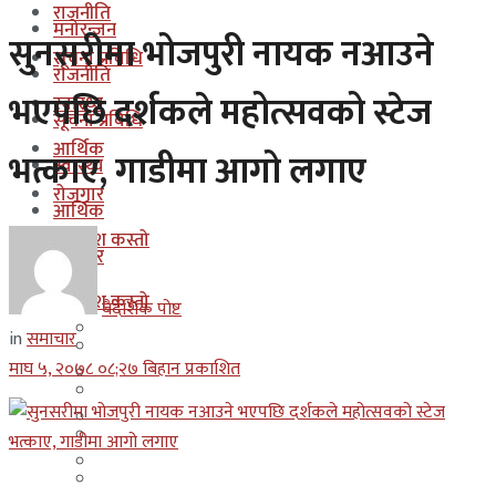
राजनीति
मनोरन्जन
सुनसरीमा भोजपुरी नायक नआउने
सूचना प्रबिधि
राजनीति
भएपछि दर्शकले महोत्सवको स्टेज
स्वास्थ्य
सूचना प्रबिधि
आर्थिक
भत्काए, गाडीमा आगो लगाए
स्वास्थ्य
रोजगार
आर्थिक
कुन देश कस्तो
रोजगार
इजरायल
कुन देश कस्तो
बैदेशिक पोष्ट
ओमान
in
समाचार
इजरायल
माघ ५, २०७८ ०८;२७ बिहान प्रकाशित
कुवेत
ओमान
दक्षिण कोरीया
कुवेत
बहराईन
दक्षिण कोरीया