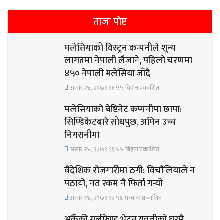
ताजा पोष्ट
मलेसियाको विस्ट्रन कम्पनीले शून्य
लागतमा नेपाली लैजाने, पहिलो चरणमा
४५० नेपाली मलेसिया जाँदै
असार २४, २०७९ ११;५५ बिहान प्रकाशित
मलेसियाको बेष्टिनेट कम्पनीमा छापा:
सिण्डिकेटबारे सोधपुछ, अमिन उच्च
निगरानीमा
असार २४, २०७९ ११;४४ बिहान प्रकाशित
वैदेशिक रोजगारीमा ठगी: विचौलियाले न
पठायो, नत रकम नै फिर्ता गर्‍यो
असार १४, २०७९ १२;५६ मध्यान्ह प्रकाशित
अर्कैकी गर्लफ्रेण्ड भेट्न युवतीको घरमै