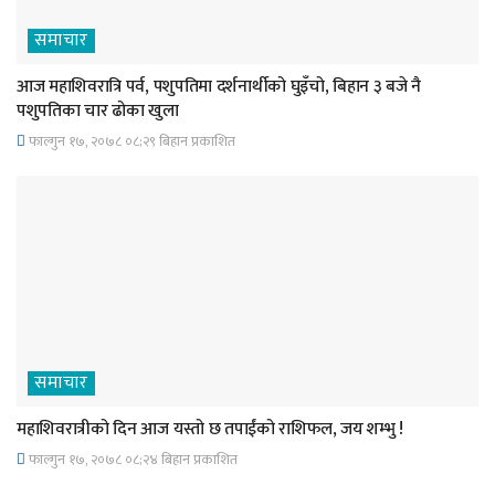
समाचार
आज महाशिवरात्रि पर्व, पशुपतिमा दर्शनार्थीको घुइँचो, बिहान ३ बजे नै
पशुपतिका चार ढोका खुला
फाल्गुन १७, २०७८ ०८;२९ बिहान प्रकाशित
समाचार
महाशिवरात्रीको दिन आज यस्तो छ तपाईंको राशिफल, जय शम्भु !
फाल्गुन १७, २०७८ ०८;२४ बिहान प्रकाशित