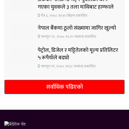
गएका युवकले ३ तला माथिबाट हाम्फाले
चैत्र ६, २०७८ ११;४२ बिहान प्रकाशित
नेपाल बैंकमा ठूलो संख्यामा जागिर खुल्यो
फाल्गुन २०, २०७८ १२;२० मध्यान्ह प्रकाशित
पेट्रोल, डिजेल र मट्टितेलको मूल्य प्रतिलिटर
५ रूपैयाँले बढ्यो
फाल्गुन १९, २०७८ २१;३८ मध्यान्ह प्रकाशित
सर्वाधिक पढिएको