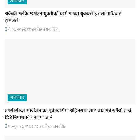
समाचार
अर्कैकी गर्लफ्रेण्ड भेट्न युवतीको घरमै गएका युवकले ३ तला माथिबाट
हाम्फाले
चैत्र ६, २०७८ ११;४२ बिहान प्रकाशित
समाचार
एमसीसीका आयोजनाको पूर्वतयारीमा अहिलेसम्म साढे चार अर्ब रुपैयाँ खर्च,
छिटै निर्माणको चरणमा जाने
फाल्गुन १८, २०७८ ०८;१५ बिहान प्रकाशित