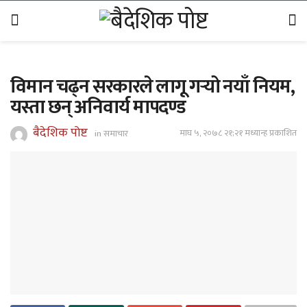
विमान चढ्न सरकारले लागू गर्‍यो नयाँ नियम,
यस्ता छन् अनिवार्य मापदण्ड
बैदेशिक पोष्ट
माघ ५, २०७८ २१;२१ मध्यान्ह प्रकाशित
in
समाचार