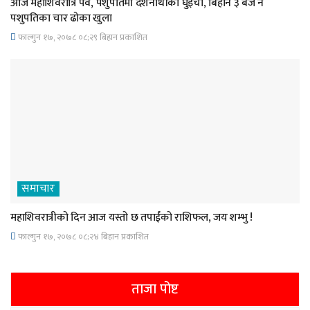
आज महाशिवरात्रि पर्व, पशुपतिमा दर्शनार्थीको घुइँचो, बिहान ३ बजे नै
पशुपतिका चार ढोका खुला
फाल्गुन १७, २०७८ ०८;२९ बिहान प्रकाशित
समाचार
महाशिवरात्रीको दिन आज यस्तो छ तपाईंको राशिफल, जय शम्भु !
फाल्गुन १७, २०७८ ०८;२४ बिहान प्रकाशित
ताजा पोष्ट