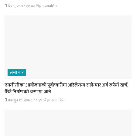
चैत्र ६, २०७८ ११;४२ बिहान प्रकाशित
समाचार
एमसीसीका आयोजनाको पूर्वतयारीमा अहिलेसम्म साढे चार अर्ब रुपैयाँ खर्च,
छिटै निर्माणको चरणमा जाने
फाल्गुन १८, २०७८ ०८;१५ बिहान प्रकाशित