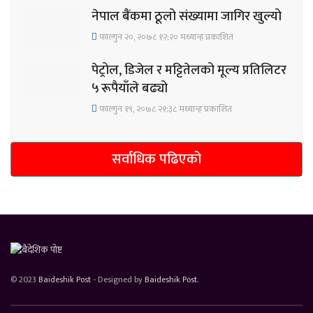
नेपाल बैंकमा ठूलो संख्यामा जागिर खुल्यो
फाल्गुन २०, २०७८ १२;२० मध्यान्ह प्रकाशित
पेट्रोल, डिजेल र मट्टितेलको मूल्य प्रतिलिटर
५ रूपैयाँले बढ्यो
फाल्गुन १९, २०७८ २१;३८ मध्यान्ह प्रकाशित
सर्वाधिक पढिएको
© 2023
Baideshik Post
- Designed by
Baideshik Post
.