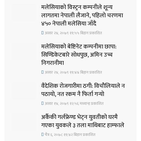
मलेसियाको विस्ट्रन कम्पनीले शून्य
लागतमा नेपाली लैजाने, पहिलो चरणमा
४५० नेपाली मलेसिया जाँदै
असार २४, २०७९ ११;५५ बिहान प्रकाशित
मलेसियाको बेष्टिनेट कम्पनीमा छापा:
सिण्डिकेटबारे सोधपुछ, अमिन उच्च
निगरानीमा
असार २४, २०७९ ११;४४ बिहान प्रकाशित
वैदेशिक रोजगारीमा ठगी: विचौलियाले न
पठायो, नत रकम नै फिर्ता गर्‍यो
असार १४, २०७९ १२;५६ मध्यान्ह प्रकाशित
अर्कैकी गर्लफ्रेण्ड भेट्न युवतीको घरमै
गएका युवकले ३ तला माथिबाट हाम्फाले
चैत्र ६, २०७८ ११;४२ बिहान प्रकाशित