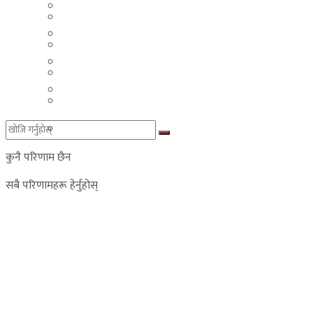
मलेसिया
बहराईन
युएई
मलेसिया
लेबनान
युएई
साउदी अरब
लेबनान
साउदी अरब
कुनै परिणाम छैन
सबै परिणामहरू हेर्नुहोस्