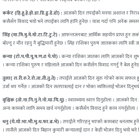
कर्कट (हि.हू.हे.हो.डा.डि.डु.डे.डो) :
आजको दिन तपाईंको मनमा अशान्त र निराशा
कसैसँग विवाद भयो भने तपाईंका लागि हानि हुनेछ । यात्रा गर्दा पनि अनेक समस्या 
सिंह (मा.मि.मु.मे.मो.टा.टि.टु.टे) :
आफन्तजनबाट आर्थिक सहयोग प्राप्त हुन सक्न
बोल्नु र मौन रहनु नै बुद्धिमानी हुनेछ । सिंह राशिका पुरुष जातकका लागि स्त्
कन्या (टो.प.पी.पू.ष.ण.ठ पे.पो) :
कन्या राशिका जातका लागि आजको दिन शुभ छ । 
। कन्या राशिका पुरुष र महिलाले आजको दिन कसैसँग विवाद नगर्नु नै बेस हुने
तुला( रा.री.रु.रे.रो.ता.ती.तु.ते) :
तपाईंले आजको दिन सुरु गरेको काम सफल हुनेछ ।
उर्जा थप गर्नेछ । आजको दिन सतपात्रलाई दान र भोका व्यक्तिलाई भोजन दिनुभ
वृश्चिक (तो.ना.नि.नु.ने.नो.या.यि.यु) :
स्वास्थ्यमा ध्यान दिनुहोला । आजको दिन
अन्य कामको लागि समय खर्च नगर्नुहोला । कसैसँग विवाद हुने काम नगर्नुहोला ।
धनु (ये.यो.भा.भी.भु.ध.फा.ढ.भे) :
तपाईंले गरिरहनु भएको कामबाट धनलाभ हुनेछ 
। त्यसैले आजको दिन बिहान कुमारी कन्यालाई दान र केही भोजन दिनु भयो भने