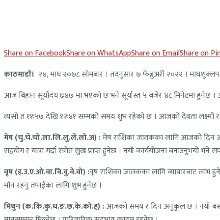
Share on Facebook
Share on WhatsApp
Share on Email
Share on Pi
काठमाडाैं।
२४, माघ २०७८ सोमबार । तदनुसार ७ फेब्रुअरी २०२२ । माघशुक्लपक्ष ष
आज बिहान सूर्योदय ६ः४७ मा भएकाे छ भने सूर्यास्त ५ बजेर ४८ मिनेटमा हुनेछ 
त्यसो त ११ः५७ देखि १२ः४१ सम्मको समय शुभ रहेको छ । आजको देवता लक्ष्मी र ग्
मेष (चु.चे.चो.ला.लि.लु.ले.लो.अ) :
मेष राशिका जातकका लागि आजको दिन अर्थलाभ
सहयोग र यात्रा गर्दा समेत सुख प्राप्त हुनेछ । नयाँ कार्ययोजना बनाउनुभयो भने स
वृष (इ.उ.ए.ओ.वा.वि.वु.वे.वो) :
वृष राशिका जातकका लागि व्यापारबाट लाभ हुनेछ 
मौन रहनु तपाईंका लागि शुभ हुनेछ ।
मिथुन (क.कि.कु.घ.ङ.छ.के.को.ह) :
आजको समय र दिन अनुकुल छ । नयाँ बस्त्र, 
मानसम्मान मिल्नेछ । पारिवारिक सद्‍भाव कायम रहनेछ ।