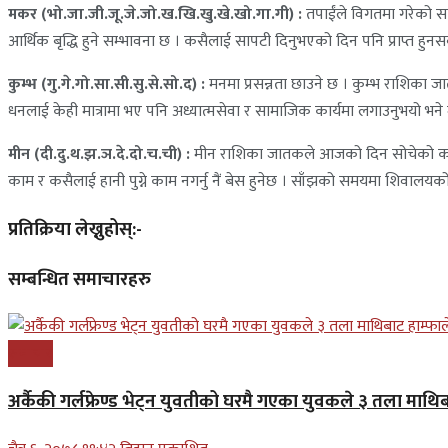
मकर (भो.जा.जी.जू.जे.जो.ख.खि.खु.खे.खो.गा.गी) :
तपाईंले विगतमा गरेको स
आर्थिक बृद्धि हुने सम्भावना छ । कसैलाई सापटी दिनुभएको दिन पनि प्राप्त हुन
कुम्भ (गु.गे.गो.सा.सी.सु.से.सो.द) :
मनमा प्रसन्नता छाउने छ । कुम्भ राशिका जात
धनलाई केही मात्रामा भए पनि अध्यात्मसेवा र सामाजिक कार्यमा लगाउनुभयो भने 
मीन (दी.दु.थ.झ.ञ.दे.दो.च.ची) :
मीन राशिका जातकले आजको दिन सोचेको काममा स
काम र कसैलाई हानी पुग्ने काम नगर्नु नैं बेस हुनेछ । साँझको समयमा शिवालयको 
प्रतिक्रिया लेख्नुहोस्:-
सम्बन्धित समाचारहरु
समाचार
अर्कैकी गर्लफ्रेण्ड भेट्न युवतीको घरमै गएका युवकले ३ तला माथिब