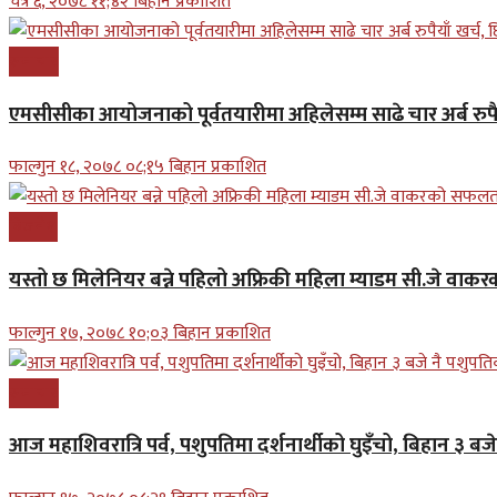
चैत्र ६, २०७८ ११;४२ बिहान प्रकाशित
समाचार
एमसीसीका आयोजनाको पूर्वतयारीमा अहिलेसम्म साढे चार अर्ब रुपैय
फाल्गुन १८, २०७८ ०८;१५ बिहान प्रकाशित
बिजनेश
यस्तो छ मिलेनियर बन्ने पहिलो अफ्रिकी महिला म्याडम सी.जे व
फाल्गुन १७, २०७८ १०;०३ बिहान प्रकाशित
समाचार
आज महाशिवरात्रि पर्व, पशुपतिमा दर्शनार्थीको घुइँचो, बिहान ३ ब