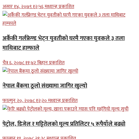
असार १४, २०७९ १२;५६ मध्यान्ह प्रकाशित
अर्कैकी गर्लफ्रेण्ड भेट्न युवतीको घरमै गएका युवकले ३ तला
माथिबाट हाम्फाले
चैत्र ६, २०७८ ११;४२ बिहान प्रकाशित
नेपाल बैंकमा ठूलो संख्यामा जागिर खुल्यो
फाल्गुन २०, २०७८ १२;२० मध्यान्ह प्रकाशित
पेट्रोल, डिजेल र मट्टितेलको मूल्य प्रतिलिटर ५ रूपैयाँले बढ्यो
फाल्गुन १९, २०७८ २१;३८ मध्यान्ह प्रकाशित