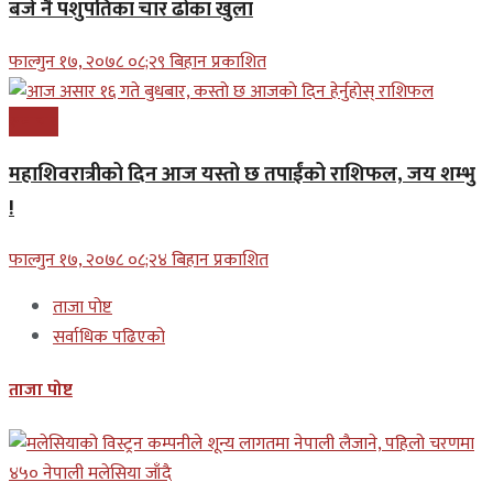
बजे नै पशुपतिका चार ढोका खुला
फाल्गुन १७, २०७८ ०८;२९ बिहान प्रकाशित
समाचार
महाशिवरात्रीको दिन आज यस्तो छ तपाईंको राशिफल, जय शम्भु
!
फाल्गुन १७, २०७८ ०८;२४ बिहान प्रकाशित
ताजा पोष्ट
सर्वाधिक पढिएको
ताजा पोष्ट