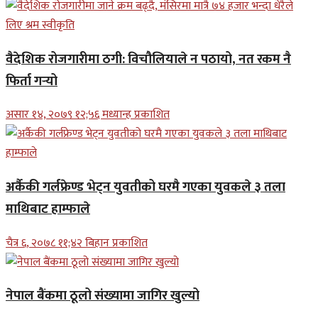
वैदेशिक रोजगारीमा ठगी: विचौलियाले न पठायो, नत रकम नै
फिर्ता गर्‍यो
असार १४, २०७९ १२;५६ मध्यान्ह प्रकाशित
अर्कैकी गर्लफ्रेण्ड भेट्न युवतीको घरमै गएका युवकले ३ तला
माथिबाट हाम्फाले
चैत्र ६, २०७८ ११;४२ बिहान प्रकाशित
नेपाल बैंकमा ठूलो संख्यामा जागिर खुल्यो