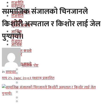
राजनीति
मनोरन्जन
सामाजिक संजालको चिनजानले
सूचना प्रबिधि
राजनीति
किशोरी अस्पताल र किशोर लाई जेल
स्वास्थ्य
सूचना प्रबिधि
आर्थिक
पुर्‍यायो।
स्वास्थ्य
रोजगार
आर्थिक
कुन देश कस्तो
रोजगार
इजरायल
कुन देश कस्तो
बैदेशिक पोष्ट
ओमान
in
समाचार
इजरायल
माघ २५, २०७८ २०;०३ मध्यान्ह प्रकाशित
कुवेत
ओमान
दक्षिण कोरीया
कुवेत
बहराईन
दक्षिण कोरीया