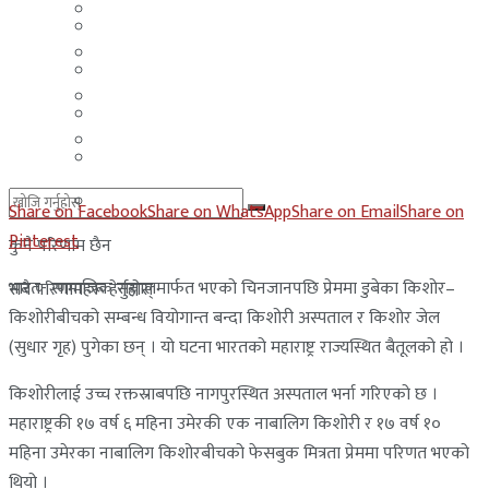
मलेसिया
बहराईन
युएई
मलेसिया
लेबनान
युएई
साउदी अरब
लेबनान
साउदी अरब
Share on Facebook
Share on WhatsApp
Share on Email
Share on
Pinterest
कुनै परिणाम छैन
भारत- सामाजिक सञ्जालमार्फत भएको चिनजानपछि प्रेममा डुबेका किशोर–
सबै परिणामहरू हेर्नुहोस्
किशोरीबीचको सम्बन्ध वियोगान्त बन्दा किशोरी अस्पताल र किशोर जेल
(सुधार गृह) पुगेका छन् । यो घटना भारतको महाराष्ट्र राज्यस्थित बैतूलको हो ।
किशोरीलाई उच्च रक्तस्राबपछि नागपुरस्थित अस्पताल भर्ना गरिएको छ ।
महाराष्ट्रकी १७ वर्ष ६ महिना उमेरकी एक नाबालिग किशोरी र १७ वर्ष १०
महिना उमेरका नाबालिग किशोरबीचको फेसबुक मित्रता प्रेममा परिणत भएको
थियो ।