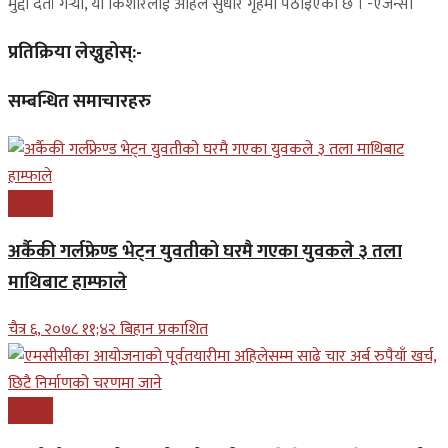
मुद्दा दर्ता गर्‍यो, यी किशोरलाई अहिले सुधार गृहमा पठाइएको छ । -एजेन्सी
प्रतिक्रिया लेख्नुहोस्:-
सम्बन्धित समाचारहरु
समाचार
अर्कैकी गर्लफ्रेण्ड भेट्न युवतीको घरमै गएका युवकले ३ तला
माथिबाट हाम्फाले
चैत्र ६, २०७८ ११;४२ बिहान प्रकाशित
समाचार