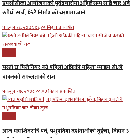
एमसीसीका आयोजनाको पूर्वतयारीमा अहिलेसम्म साढे चार अर्ब
रुपैयाँ खर्च, छिटै निर्माणको चरणमा जाने
फाल्गुन १८, २०७८ ०८;१५ बिहान प्रकाशित
बिजनेश
यस्तो छ मिलेनियर बन्ने पहिलो अफ्रिकी महिला म्याडम सी.जे
वाकरको सफलताको राज
फाल्गुन १७, २०७८ १०;०३ बिहान प्रकाशित
समाचार
आज महाशिवरात्रि पर्व, पशुपतिमा दर्शनार्थीको घुइँचो, बिहान ३