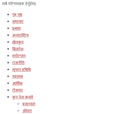
सबै परिणामहरू हेर्नुहोस्
गृह पृष्ठ
समाचार
प्रबास
अन्तरास्ट्रिय
खेलकुद
बिजनेश
मनोरन्जन
राजनीति
सूचना प्रबिधि
स्वास्थ्य
आर्थिक
रोजगार
कुन देश कस्तो
इजरायल
ओमान