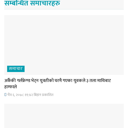
सम्बन्धित समाचारहरु
समाचार
अर्कैकी गर्लफ्रेण्ड भेट्न युवतीको घरमै गएका युवकले ३ तला माथिबाट
हाम्फाले
चैत्र ६, २०७८ ११;४२ बिहान प्रकाशित