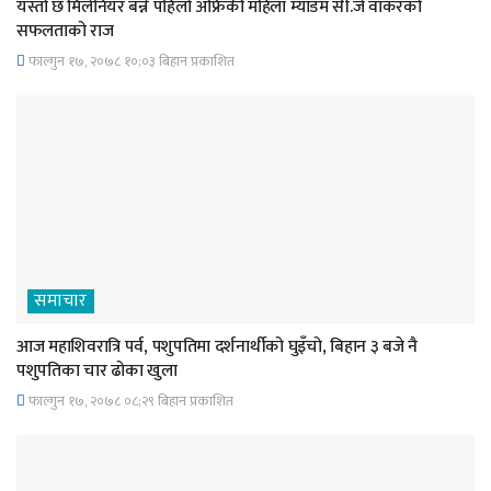
यस्तो छ मिलेनियर बन्ने पहिलो अफ्रिकी महिला म्याडम सी.जे वाकरको
सफलताको राज
फाल्गुन १७, २०७८ १०;०३ बिहान प्रकाशित
समाचार
आज महाशिवरात्रि पर्व, पशुपतिमा दर्शनार्थीको घुइँचो, बिहान ३ बजे नै
पशुपतिका चार ढोका खुला
फाल्गुन १७, २०७८ ०८;२९ बिहान प्रकाशित