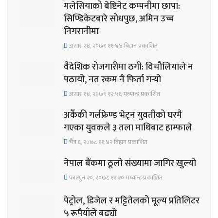
मलेसियाको बेष्टिनेट कम्पनीमा छापा:
सिण्डिकेटबारे सोधपुछ, अमिन उच्च
निगरानीमा
असार २४, २०७९ ११;४४ बिहान प्रकाशित
वैदेशिक रोजगारीमा ठगी: विचौलियाले न
पठायो, नत रकम नै फिर्ता गर्‍यो
असार १४, २०७९ १२;५६ मध्यान्ह प्रकाशित
अर्कैकी गर्लफ्रेण्ड भेट्न युवतीको घरमै
गएका युवकले ३ तला माथिबाट हाम्फाले
चैत्र ६, २०७८ ११;४२ बिहान प्रकाशित
नेपाल बैंकमा ठूलो संख्यामा जागिर खुल्यो
फाल्गुन २०, २०७८ १२;२० मध्यान्ह प्रकाशित
पेट्रोल, डिजेल र मट्टितेलको मूल्य प्रतिलिटर
५ रूपैयाँले बढ्यो