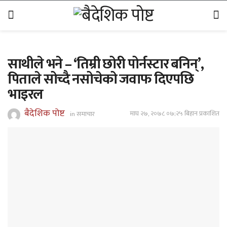
साथीले भने – ‘तिम्री छोरी पोर्नस्टार बनिन्’,
पिताले सोच्दै नसोचेको जवाफ दिएपछि
भाइरल
बैदेशिक पोष्ट
माघ २७, २०७८ ०७;२५ बिहान प्रकाशित
in
समाचार