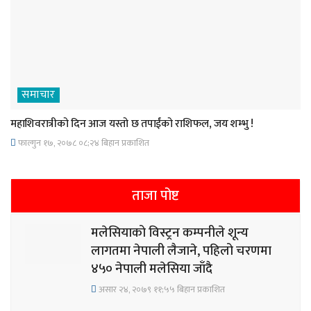
समाचार
महाशिवरात्रीको दिन आज यस्तो छ तपाईंको राशिफल, जय शम्भु !
फाल्गुन १७, २०७८ ०८;२४ बिहान प्रकाशित
ताजा पोष्ट
मलेसियाको विस्ट्रन कम्पनीले शून्य
लागतमा नेपाली लैजाने, पहिलो चरणमा
४५० नेपाली मलेसिया जाँदै
असार २४, २०७९ ११;५५ बिहान प्रकाशित