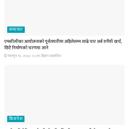
समाचार
एमसीसीका आयोजनाको पूर्वतयारीमा अहिलेसम्म साढे चार अर्ब रुपैयाँ खर्च,
छिटै निर्माणको चरणमा जाने
फाल्गुन १८, २०७८ ०८;१५ बिहान प्रकाशित
बिजनेश