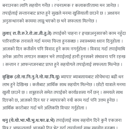
बनाउनका लागि सहयोग गर्नेछ । रचनात्मक र कलाकारितामा मन जानेछ ।
तपाईलाई सन्तानबाट प्राप्त हुने सुखले मनमा खुसियाली छाउने छ । अध्ययन
अनुसन्धानको काममा लाग्नु भएको छ भने सफलता मिल्नेछ ।
तुला( रा.री.रु.रे.रो.ता.ती.तु.ते)
तपाईको चाहना र इच्छाअनुसारको काम नहुँदा
पारिवारिक तनावले गर्दा मनमा चिन्ता हुनसक्छ । स्वास्थ्यमा ध्यान दिनुहोला ।
आजको दिन कसैसँग पनि विवाद हुने काम नगर्नुहोला । विवाद गर्दा तपाईमाथि
अनेक आरोप लगाउन सक्छन भने तपाईलाई हानी हुनसक्ने संभावना पनि रहन्छ
। सन्तान र आफन्तजनबाट प्राप्त हुने सहयोगले तपाईलाई सफलता मिल्नेछ ।
वृश्चिक (तो.ना.नि.नु.ने.नो.या.यि.यु)
ब्यापार ब्याबसायबाट सोचेभन्दा बढी धन
लाभ हुने देखिन्छ । कसैबाट आर्थिक साथ सहयोग मिल्नेछ । छोटो यात्राले मनमा
खुसी छाउने छ । शत्रुहरुले समेत तपाईको कार्यप्रशसा गर्ने छन् । समयले साथ
दिएको छ, आजको दिन घर र व्यापारको नयाँ काम गर्दा पनि उत्तम हुनेछ ।
आर्थिक कारोबार गर्दा भने अलिकति विचार गर्नुहोला ।
धनु (ये.यो.भा.भी.भु.ध.फा.ढ.भे)
तपाईलाई साथ सहयोग दिने कुनै एकजना
मित्र र आफन्तलाई आजको दिन भेट गर्दा तपाईलाई साथ सहयोग हुनुक्छ ।