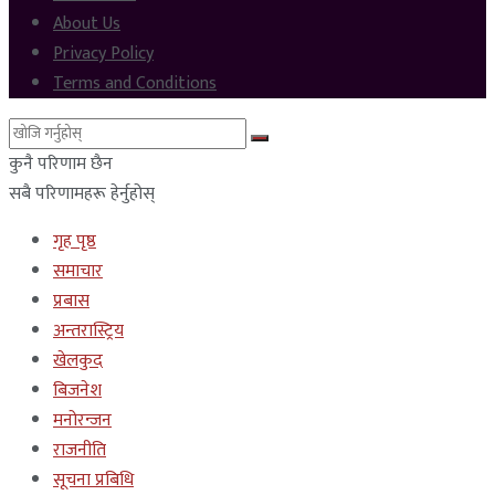
About Us
Privacy Policy
Terms and Conditions
कुनै परिणाम छैन
सबै परिणामहरू हेर्नुहोस्
गृह पृष्ठ
समाचार
प्रबास
अन्तरास्ट्रिय
खेलकुद
बिजनेश
मनोरन्जन
राजनीति
सूचना प्रबिधि