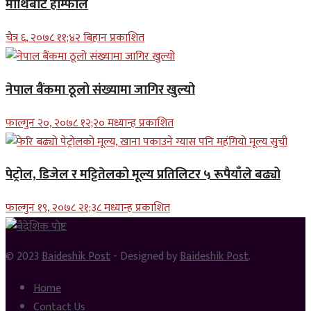
माथिबाट हाम्फाले
चैत्र ६, २०७८ ११;४२ बिहान प्रकाशित
नेपाल बैंकमा ठूलो संख्यामा जागिर खुल्यो
फाल्गुन २०, २०७८ १२;२० मध्यान्ह प्रकाशित
पेट्रोल, डिजेल र मट्टितेलको मूल्य प्रतिलिटर ५ रूपैयाँले बढ्यो
फाल्गुन १९, २०७८ २१;३८ मध्यान्ह प्रकाशित
© 2023
Baideshik Post
- Designed by
Baideshik Post
.
Home
Contact Us