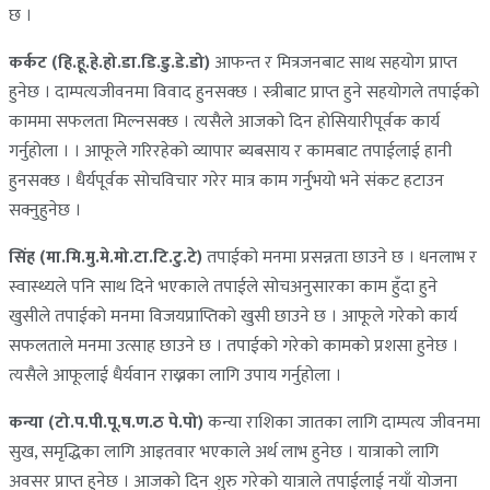
छ ।
कर्कट (हि.हू.हे.हो.डा.डि.डु.डे.डो)
आफन्त र मित्रजनबाट साथ सहयोग प्राप्त
हुनेछ । दाम्पत्यजीवनमा विवाद हुनसक्छ । स्त्रीबाट प्राप्त हुने सहयोगले तपाईको
काममा सफलता मिल्नसक्छ । त्यसैले आजको दिन होसियारीपूर्वक कार्य
गर्नुहोला । । आफूले गरिरहेको व्यापार ब्यबसाय र कामबाट तपाईलाई हानी
हुनसक्छ । धैर्यपूर्वक सोचविचार गरेर मात्र काम गर्नुभयो भने संकट हटाउन
सक्नुहुनेछ ।
सिंह (मा.मि.मु.मे.मो.टा.टि.टु.टे)
तपाईको मनमा प्रसन्नता छाउने छ । धनलाभ र
स्वास्थ्यले पनि साथ दिने भएकाले तपाईले सोचअनुसारका काम हुँदा हुने
खुसीले तपाईको मनमा विजयप्राप्तिको खुसी छाउने छ । आफूले गरेको कार्य
सफलताले मनमा उत्साह छाउने छ । तपाईको गरेको कामको प्रशसा हुनेछ ।
त्यसैले आफूलाई धैर्यवान राख्नका लागि उपाय गर्नुहोला ।
कन्या (टो.प.पी.पू.ष.ण.ठ पे.पो)
कन्या राशिका जातका लागि दाम्पत्य जीवनमा
सुख, समृद्धिका लागि आइतवार भएकाले अर्थ लाभ हुनेछ । यात्राको लागि
अवसर प्राप्त हुनेछ । आजको दिन शुरु गरेको यात्राले तपाईलाई नयाँ योजना