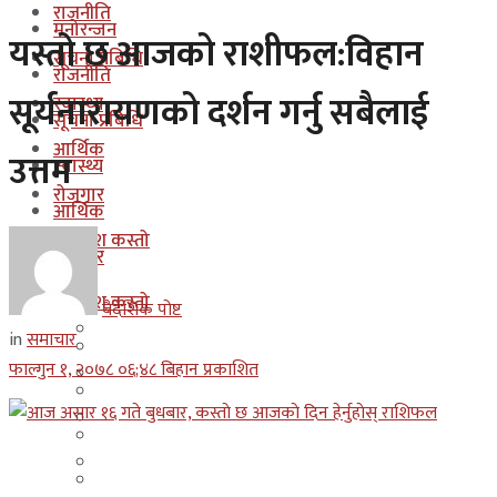
राजनीति
मनोरन्जन
यस्तो छ आजको राशीफल:विहान
सूचना प्रबिधि
राजनीति
सूर्यनारायणको दर्शन गर्नु सबैलाई
स्वास्थ्य
सूचना प्रबिधि
आर्थिक
उत्तम
स्वास्थ्य
रोजगार
आर्थिक
कुन देश कस्तो
रोजगार
इजरायल
कुन देश कस्तो
बैदेशिक पोष्ट
ओमान
in
समाचार
इजरायल
फाल्गुन १, २०७८ ०६;४८ बिहान प्रकाशित
कुवेत
ओमान
दक्षिण कोरीया
कुवेत
बहराईन
दक्षिण कोरीया