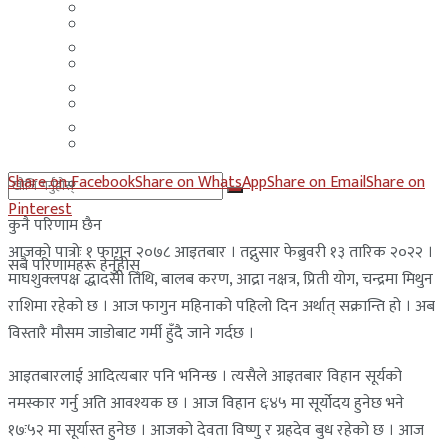
मलेसिया
बहराईन
युएई
मलेसिया
लेबनान
युएई
साउदी अरब
लेबनान
Share on Facebook
Share on WhatsApp
Share on Email
Share on
साउदी अरब
Pinterest
कुनै परिणाम छैन
आजको पात्रोः १ फागुन २०७८ आइतबार । तद्नुसार फेब्रुवरी १३ तारिक २०२२ ।
सबै परिणामहरू हेर्नुहोस्
माघशुक्लपक्ष द्धादसी तिथि, बालब करण, आद्रा नक्षत्र, प्रिती योग, चन्द्रमा मिथुन
राशिमा रहेको छ । आज फागुन महिनाको पहिलो दिन अर्थात् सक्रान्ति हो । अब
विस्तारै मौसम जाडोबाट गर्मी हुँदै जाने गर्दछ ।
आइतबारलाई आदित्यबार पनि भनिन्छ । त्यसैले आइतबार विहान सूर्यको
नमस्कार गर्नु अति आवश्यक छ । आज विहान ६ः४५ मा सूर्योदय हुनेछ भने
१७ः५२ मा सूर्यास्त हुनेछ । आजको देवता विष्णु र ग्रहदेव बुध रहेको छ । आज