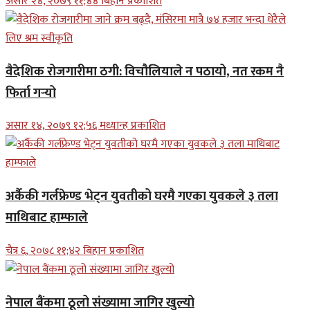
असार २४, २०७९ ११;४४ बिहान प्रकाशित
वैदेशिक रोजगारीमा ठगी: विचौलियाले न पठायो, नत रकम नै
फिर्ता गर्‍यो
असार १४, २०७९ १२;५६ मध्यान्ह प्रकाशित
अर्कैकी गर्लफ्रेण्ड भेट्न युवतीको घरमै गएका युवकले ३ तला
माथिबाट हाम्फाले
चैत्र ६, २०७८ ११;४२ बिहान प्रकाशित
नेपाल बैंकमा ठूलो संख्यामा जागिर खुल्यो