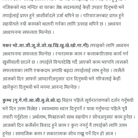
नजिकको मठ मन्दिर वा घरका जेष्ठ सदस्यलाई केही उपहार दिनुभयो भने
तपाईलाई प्राप्त हुने आशीर्वादले उर्जा थपिने छ । परिवारजनबाट प्राप्त हुने
सहयोगले नयाँ कामको थालनी गर्नका लागि उत्साह थपिने छ । अध्ययन
अध्यापनमा सफलता मिल्नेछ ।
मकर भो.जा.जी.जू.जे.जो.ख.खि.खु.खे.खो.गा.गी)
तपाइको लागि अध्ययन
अध्यापनमा सफलता मिल्नेछ । रचनात्मक काम र कलाकारितामा कार्य गर्न
खुसीयाली छाउने छ । तपाईले विगतदेखि गर्दै आएकोे काम भएपनि त्यसको
सफलताका लागि एककदम अगाडि बढ्दा तपाईलाई लाभ हुनेछ । त्यसैले
आजको दिन आफ्नो आम्दानीअनुसार दान दिनुभयो भने गरिवलाई केही
खानेकुरा दिनुभयो भने मनमा आनन्द मिल्नेछ ।
कुम्भ (गु.गे.गो.सा.सी.सु.से.सो.द)
विहान पहिले सूर्यनारायणको दर्शन गर्नुभयो
भने दिन उत्तम वित्नेछ । स्वास्थ्यमा ध्यान दिनुपर्ने र यात्रा गर्नुभन्दा पहिले पूवै
तयारी गर्नुहोला । अर्थलाभ, मित्रहरुको साथ सहयोग र सोचअनुसार काम हुनेछ ।
आजको दिन कसैसँग विवाद हुने काम र कुरा नगर्नु नैं तपाईको लागि उत्तम
हुनेछ । सामाजिक काम र सकारात्मक सोच राख्नु पर्ने दिन हो आज ।