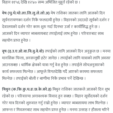
विहान ११ः५६ देखि १२ः४० सम्म अभिजित मुहूर्त रहेको छ ।
मेष (चु.चे.चो.ला.लि.लु.ले.लो.अ)
मेष राशिका जातका लागि आजको दिन
सूर्यनारायणका दर्शन निकै फलदायी हुनेछ । विहानको उदाउदो सूर्यको दर्शन र
देवालयको दर्शन गरेर काम शुरु गर्दा दिनभर उर्जा र कार्यसििद्ध हुने छ ।
आजको दिन व्यापार ब्यबसायबाट तपाईलाई लाभ हुनेछ । परिवारबाट साथ
सहयोग प्राप्त हुनेछ ।
वृष (इ.उ.ए.ओ.वा.वि.वु.वे.वो)
तपाईको लागि आजको दिन अनुकुल छ । मनमा
मानसिक चिन्ता, अनसन्तुष्ठी हटेर जानेछ । तपाईको लागि यात्राको लागि अवसर
आउनसक्छ । धार्मिक क्षेत्रको यात्रा गर्नु वेश हुनेछ । तपाईले सोचअनुसारको
कार्य सफलता मिल्नेछ । आफूले विगतदेखि गर्दै आएको काममा सफलता
मिल्नेछ । तपाईको बोली र बाणीमा निकै प्रभाव पर्ने देखिन्छ ।
मिथुन (क.कि.कु.घ.ङ.छ.के.को.ह)
मिथुन राशिका जातकले आजको दिन शुभ
रहेको छ । परिवारमा अनावश्यक विवाद हुन सक्छ । विहान सूर्योदयको दर्शन
गरेर मात्र दिनको शुरुवात गर्नु राम्रो हुनेछ । व्यापार ब्यबसायमा लाभ मिल्नेछ ।
आफन्त र मित्रजनबाट साथ सहयोग प्राप्त हुनेछ । मनमा उत्साह र हौसला भरिने