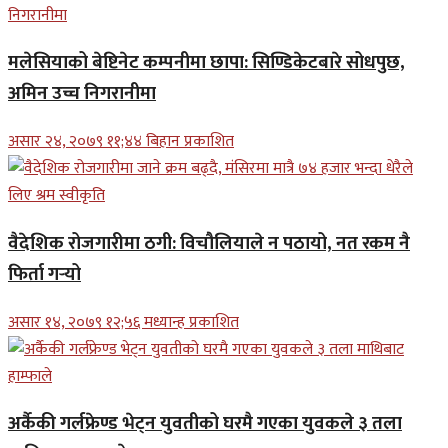
मलेसियाको बेष्टिनेट कम्पनीमा छापा: सिण्डिकेटबारे सोधपुछ,
अमिन उच्च निगरानीमा
असार २४, २०७९ ११;४४ बिहान प्रकाशित
वैदेशिक रोजगारीमा ठगी: विचौलियाले न पठायो, नत रकम नै
फिर्ता गर्‍यो
असार १४, २०७९ १२;५६ मध्यान्ह प्रकाशित
अर्कैकी गर्लफ्रेण्ड भेट्न युवतीको घरमै गएका युवकले ३ तला