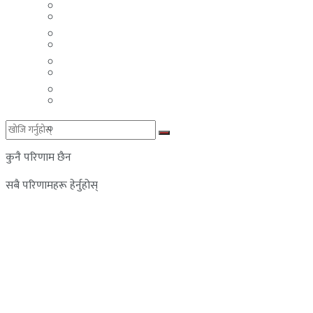
मलेसिया
बहराईन
युएई
मलेसिया
लेबनान
युएई
साउदी अरब
लेबनान
साउदी अरब
कुनै परिणाम छैन
सबै परिणामहरू हेर्नुहोस्