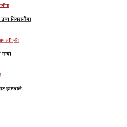
न उच्च निगरानीमा
गर्‍यो
ाट हाम्फाले