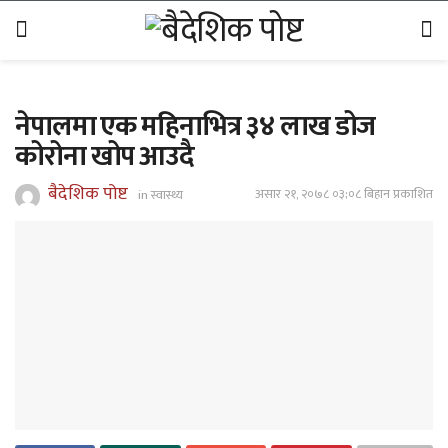
नेपालमा एक महिनाभित्र ३४ लाख डोज
कोरोना खोप आउदै
बैदेशिक पोष्ट
असार २१, २०७८ ०३;०८ बिहान प्रकाशित
in
स्वास्थ्य