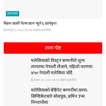
स्वास्थ्य
बिहान खाली पेटमा खान नहुने ६ खानेकुरा
फाल्गुन ६, २०७८ १५;२७ मध्यान्ह प्रकाशित
ताजा पोष्ट
मलेसियाको विस्ट्रन कम्पनीले शून्य
लागतमा नेपाली लैजाने, पहिलो चरणमा
४५० नेपाली मलेसिया जाँदै
असार २४, २०७९ ११;५५ बिहान प्रकाशित
मलेसियाको बेष्टिनेट कम्पनीमा छापा:
सिण्डिकेटबारे सोधपुछ, अमिन उच्च
निगरानीमा