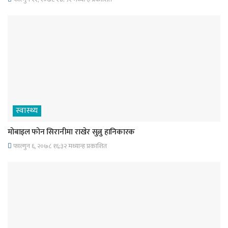
स्वास्थ्य
मोबाइल फोन सिरानीमा राखेर सुत्नु हानिकारक
फाल्गुन ६, २०७८ १६;३२ मध्यान्ह प्रकाशित