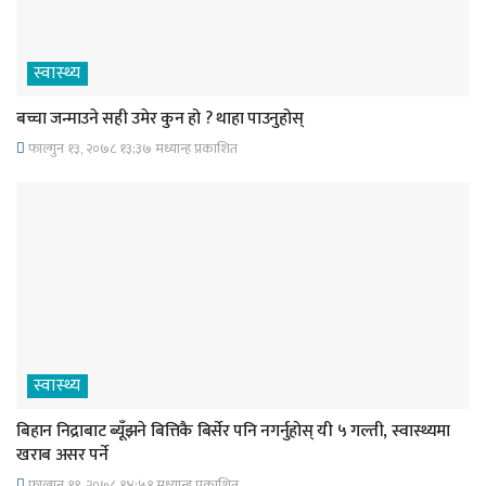
स्वास्थ्य
बच्चा जन्माउने सही उमेर कुन हो ? थाहा पाउनुहोस्
फाल्गुन १३, २०७८ १३;३७ मध्यान्ह प्रकाशित
स्वास्थ्य
बिहान निद्राबाट ब्यूँझने बित्तिकै बिर्सेर पनि नगर्नुहोस् यी ५ गल्ती, स्वास्थ्यमा
खराब असर पर्ने
फाल्गुन ११, २०७८ १४;५१ मध्यान्ह प्रकाशित