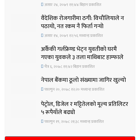
असार २४, २०७९ ११;४४ बिहान प्रकाशित
वैदेशिक रोजगारीमा ठगी: विचौलियाले न
पठायो, नत रकम नै फिर्ता गर्‍यो
असार १४, २०७९ १२;५६ मध्यान्ह प्रकाशित
अर्कैकी गर्लफ्रेण्ड भेट्न युवतीको घरमै
गएका युवकले ३ तला माथिबाट हाम्फाले
चैत्र ६, २०७८ ११;४२ बिहान प्रकाशित
नेपाल बैंकमा ठूलो संख्यामा जागिर खुल्यो
फाल्गुन २०, २०७८ १२;२० मध्यान्ह प्रकाशित
पेट्रोल, डिजेल र मट्टितेलको मूल्य प्रतिलिटर
५ रूपैयाँले बढ्यो
फाल्गुन १९, २०७८ २१;३८ मध्यान्ह प्रकाशित