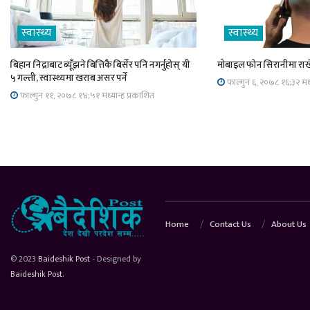
स्वास्थ्य
स्वास्थ्य
बिहान निद्राबाट ब्यूँझने बित्तिकै बिर्सेर पनि नगर्नुहोस् यी
मोबाइल फोन सिरानीमा राखे
५ गल्ती, स्वास्थ्यमा खराब असर पर्ने
फाल्गुन ६, २०७८ १६;३२ मध्
फाल्गुन ११, २०७८ १४;५१ मध्यान्ह प्रकाशित
Home
Contact Us
About Us
© 2023
Baideshik Post
- Designed by
Baideshik Post
.