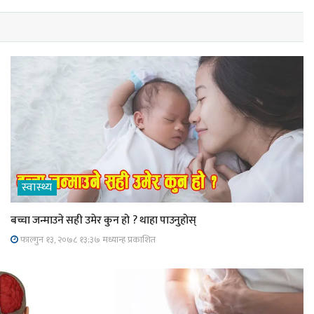
स्वास्थ्य
बच्चा जन्माउने सही उमेर कुन हो ? थाहा पाउनुहोस्
फाल्गुन १३, २०७८ १३;३७ मध्यान्ह प्रकाशित