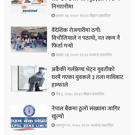
निगरानीमा
असार २४, २०७९ ११;४४ बिहान प्रकाशित
वैदेशिक रोजगारीमा ठगी:
विचौलियाले न पठायो, नत रकम नै
फिर्ता गर्‍यो
असार १४, २०७९ १२;५६ मध्यान्ह प्रकाशित
अर्कैकी गर्लफ्रेण्ड भेट्न युवतीको
घरमै गएका युवकले ३ तला माथिबाट
हाम्फाले
चैत्र ६, २०७८ ११;४२ बिहान प्रकाशित
नेपाल बैंकमा ठूलो संख्यामा जागिर
खुल्यो
फाल्गुन २०, २०७८ १२;२० मध्यान्ह प्रकाशित