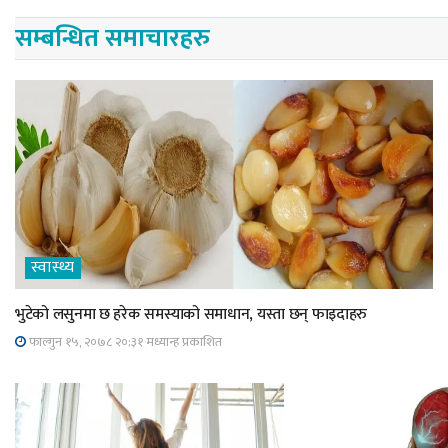
सम्बन्धित समाचारहरु
स्वास्थ्य
भुटेको लसुनमा छ हरेक समस्याको समाधान, यस्ता छन् फाइदाहरु
फाल्गुन १५, २०७८ २०;३१ मध्यान्ह प्रकाशित