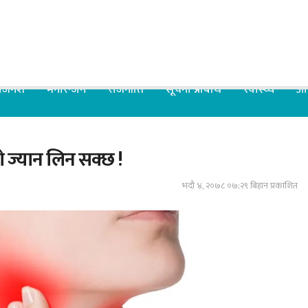
िजनेश
मनोरन्जन
राजनीति
सूचना प्रबिधि
स्वास्थ्य
आर
ो ज्यान लिन सक्छ !
भदौ ४, २०७८ ०७;२९ बिहान प्रकाशित