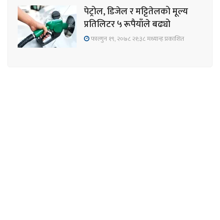
पेट्रोल, डिजेल र मट्टितेलको मूल्य
प्रतिलिटर ५ रूपैयाँले बढ्यो
फाल्गुन १९, २०७८ २१;३८ मध्यान्ह प्रकाशित