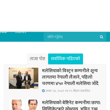
्थिक
रोजगार
ताजा पोष्ट
सर्वाधिक पढिएको
मलेसियाको विस्ट्रन कम्पनीले शून्य
लागतमा नेपाली लैजाने, पहिलो
चरणमा ४५० नेपाली मलेसिया जाँदै
असार २४, २०७९ ११;५५ बिहान प्रकाशित
मलेसियाको बेष्टिनेट कम्पनीमा छापा:
सिण्डिकेटबारे सोधपुछ, अमिन उच्च