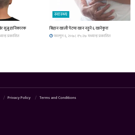
स्वास्थ्य
र सुत्नु हानिकारक
बिहान खाली पेटमा खान नहुने ६ खानेकुरा
यान्ह प्रकाशित
फाल्गुन ६, २०७८ १५;२७ मध्यान्ह प्रकाशित
Privacy Policy
Terms and Conditions