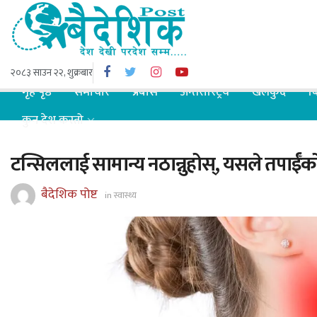
२०८३ साउन २२, शुक्रबार
गृह पृष्ठ
समाचार
प्रबास
अन्तरास्ट्रिय
खेलकुद
ब
कुन देश कस्तो
टन्सिललाई सामान्य नठान्नुहोस्, यसले तपाईँक
बैदेशिक पोष्ट
in
स्वास्थ्य