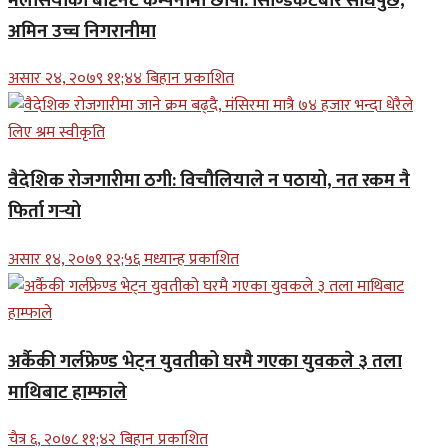
मलेसियाको बेष्टिनेट कम्पनीमा छापा: सिण्डिकेटबारे सोधपुछ,
अमिन उच्च निगरानीमा
असार २४, २०७९ ११;४४ बिहान प्रकाशित
वैदेशिक रोजगारीमा ठगी: विचौलियाले न पठायो, नत रकम नै
फिर्ता गर्‍यो
असार १४, २०७९ १२;५६ मध्यान्ह प्रकाशित
अर्कैकी गर्लफ्रेण्ड भेट्न युवतीको घरमै गएका युवकले ३ तला
माथिबाट हाम्फाले
चैत्र ६, २०७८ ११;४२ बिहान प्रकाशित