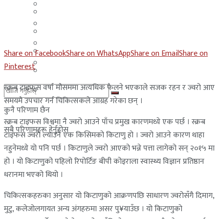
मलेसिया
बहराईन
युएई
मलेसिया
लेबनान
युएई
Share on Facebook
Share on WhatsApp
Share on Email
Share on
साउदी अरब
Pinterest
लेबनान
स्क्रब टाइफस वर्षा मौसममा अत्यधिक फैलने भएकाले सजक रहन र ज्वरो आए
साउदी अरब
समयमै उपचार गर्न चिकित्सकले आग्रह गरेका छन् ।
कुनै परिणाम छैन
स्क्रब टाइफस विश्वमा नै ज्वरो आउने पाँच प्रमुख कारणमध्ये एक पर्छ । स्क्रब
सबै परिणामहरू हेर्नुहोस्
टाइफस ज्वरो ल्याउने एक किसिमको किटाणु हो । ज्वरो आउने कारण थाहा
नहुनेमध्ये यो पनि पर्छ । किटाणुले ज्वरो आएको भन्ने पत्ता लागेको सन् २०१५ मा
हो । यो किटाणुको पहिलो रिपोर्टिङ बीपी कोइराला स्वास्थ्य विज्ञान प्रतिष्ठान
धरानमा भएको थियो ।
चिकित्सकहरुका अनुसार यो किटाणुको आक्रणपछि साधारण ज्वरोसँगै दिमाग,
मुटु, कलेजोलगायत अन्य अंगहरुमा असर पु¥याउँछ । यो किटाणुको