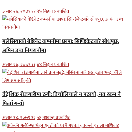
असार २४, २०७९ ११;५५ बिहान प्रकाशित
मलेसियाको बेष्टिनेट कम्पनीमा छापा: सिण्डिकेटबारे सोधपुछ,
अमिन उच्च निगरानीमा
असार २४, २०७९ ११;४४ बिहान प्रकाशित
वैदेशिक रोजगारीमा ठगी: विचौलियाले न पठायो, नत रकम नै
फिर्ता गर्‍यो
असार १४, २०७९ १२;५६ मध्यान्ह प्रकाशित