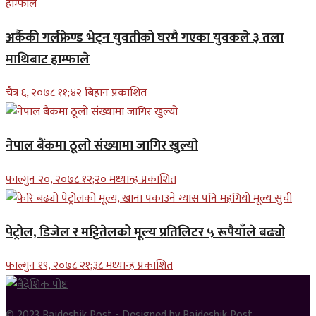
अर्कैकी गर्लफ्रेण्ड भेट्न युवतीको घरमै गएका युवकले ३ तला
माथिबाट हाम्फाले
चैत्र ६, २०७८ ११;४२ बिहान प्रकाशित
नेपाल बैंकमा ठूलो संख्यामा जागिर खुल्यो
फाल्गुन २०, २०७८ १२;२० मध्यान्ह प्रकाशित
पेट्रोल, डिजेल र मट्टितेलको मूल्य प्रतिलिटर ५ रूपैयाँले बढ्यो
फाल्गुन १९, २०७८ २१;३८ मध्यान्ह प्रकाशित
© 2023
Baideshik Post
- Designed by
Baideshik Post
.