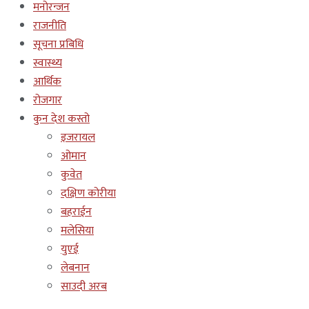
मनोरन्जन
राजनीति
सूचना प्रबिधि
स्वास्थ्य
आर्थिक
रोजगार
कुन देश कस्तो
इजरायल
ओमान
कुवेत
दक्षिण कोरीया
बहराईन
मलेसिया
युएई
लेबनान
साउदी अरब