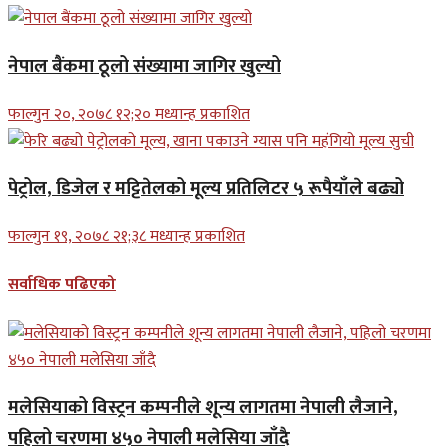
नेपाल बैंकमा ठूलो संख्यामा जागिर खुल्यो
फाल्गुन २०, २०७८ १२;२० मध्यान्ह प्रकाशित
पेट्रोल, डिजेल र मट्टितेलको मूल्य प्रतिलिटर ५ रूपैयाँले बढ्यो
फाल्गुन १९, २०७८ २१;३८ मध्यान्ह प्रकाशित
सर्वाधिक पढिएको
मलेसियाको विस्ट्रन कम्पनीले शून्य लागतमा नेपाली लैजाने,
पहिलो चरणमा ४५० नेपाली मलेसिया जाँदै