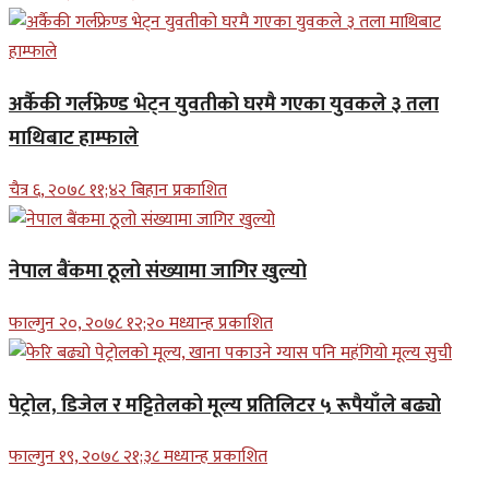
अर्कैकी गर्लफ्रेण्ड भेट्न युवतीको घरमै गएका युवकले ३ तला
माथिबाट हाम्फाले
चैत्र ६, २०७८ ११;४२ बिहान प्रकाशित
नेपाल बैंकमा ठूलो संख्यामा जागिर खुल्यो
फाल्गुन २०, २०७८ १२;२० मध्यान्ह प्रकाशित
पेट्रोल, डिजेल र मट्टितेलको मूल्य प्रतिलिटर ५ रूपैयाँले बढ्यो
फाल्गुन १९, २०७८ २१;३८ मध्यान्ह प्रकाशित