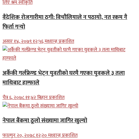
वैदेशिक रोजगारीमा ठगी: विचौलियाले न पठायो, नत रकम नै
फिर्ता गर्‍यो
असार १४, २०७९ १२;५६ मध्यान्ह प्रकाशित
अर्कैकी गर्लफ्रेण्ड भेट्न युवतीको घरमै गएका युवकले ३ तला
माथिबाट हाम्फाले
चैत्र ६, २०७८ ११;४२ बिहान प्रकाशित
नेपाल बैंकमा ठूलो संख्यामा जागिर खुल्यो
फाल्गुन २०, २०७८ १२;२० मध्यान्ह प्रकाशित