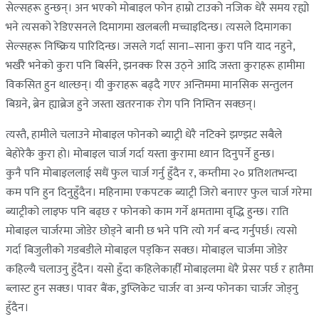
सेल्सहरू हुन्छन्। अन भएको मोबाइल फोन हाम्रो टाउको नजिक धेरै समय रह्यो
भने त्यसको रेडिएसनले दिमागमा खलबली मच्चाइदिन्छ। त्यसले दिमागका
सेल्सहरू निष्क्रिय पारिदिन्छ। जसले गर्दा साना–साना कुरा पनि याद नहुने,
भर्खरै भनेको कुरा पनि बिर्सने, झनक्क रिस उठ्ने आदि जस्ता कुराहरू हामीमा
विकसित हुन थाल्छन्। यी कुराहरू बढ्दै गएर अन्तिममा मानसिक सन्तुलन
बिग्रने, ब्रेन ह्याब्रेज हुने जस्ता खतरनाक रोग पनि निम्तिन सक्छन्।
त्यस्तै, हामीले चलाउने मोबाइल फोनको ब्याट्री धेरै नटिक्ने झण्झट सबैले
बेहोरेकै कुरा हो। मोबाइल चार्ज गर्दा यस्ता कुरामा ध्यान दिनुपर्ने हुन्छ।
कुनै पनि मोबाइललाई सधैं फुल चार्ज गर्नु हुँदैन र, कम्तीमा २० प्रतिशतभन्दा
कम पनि हुन दिनुहुँदैन। महिनामा एकपटक ब्याट्री जिरो बनाएर फुल चार्ज गरेमा
ब्याट्रीको लाइफ पनि बढ्छ र फोनको काम गर्ने क्षमतामा वृद्धि हुन्छ। राति
मोबाइल चार्जरमा जोडेर छोड्ने बानी छ भने पनि त्यो गर्न बन्द गर्नुपर्छ। त्यसो
गर्दा बिजुलीको गडबडीले मोबाइल पड्किन सक्छ। मोबाइल चार्जमा जोडेर
कहिल्यै चलाउनु हुँदैन। यसो हुँदा कहिलेकाहीँ मोबाइलमा धेरै प्रेसर पर्छ र हातैमा
ब्लास्ट हुन सक्छ। पावर बैंक, डुप्लिकेट चार्जर वा अन्य फोनका चार्जर जोड्नु
हुँदैन।