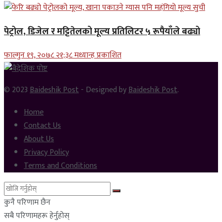
पेट्रोल, डिजेल र मट्टितेलको मूल्य प्रतिलिटर ५ रूपैयाँले बढ्यो
फाल्गुन १९, २०७८ २१;३८ मध्यान्ह प्रकाशित
© 2023
Baideshik Post
- Designed by
Baideshik Post
.
Home
Contact Us
About Us
Privacy Policy
Terms and Conditions
कुनै परिणाम छैन
सबै परिणामहरू हेर्नुहोस्