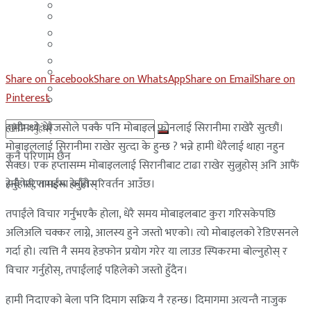
मलेसिया
बहराईन
युएई
मलेसिया
लेबनान
युएई
Share on Facebook
Share on WhatsApp
Share on Email
Share on
साउदी अरब
Pinterest
लेबनान
हामीमध्ये धेरैजसोले पक्कै पनि मोबाइल फोनलाई सिरानीमा राखेरै सुत्छौं।
साउदी अरब
मोबाइललाई सिरानीमा राखेर सुत्दा के हुन्छ ? भन्ने हामी धेरैलाई थाहा नहुन
कुनै परिणाम छैन
सक्छ। एक हप्तासम्म मोबाइललाई सिरानीबाट टाढा राखेर सुत्नुहोस् अनि आफैं
हेर्नुहोस्, तपाईंमा कति परिवर्तन आउँछ।
सबै परिणामहरू हेर्नुहोस्
तपाईंले विचार गर्नुभएकै होला, धेरै समय मोबाइलबाट कुरा गरिसकेपछि
अलिअलि चक्कर लाग्ने, आलस्य हुने जस्तो भएको। त्यो मोबाइलको रेडिएसनले
गर्दा हो। त्यत्ति नै समय हेडफोन प्रयोग गरेर या लाउड स्पिकरमा बोल्नुहोस् र
विचार गर्नुहोस्, तपाईंलाई पहिलेको जस्तो हुँदैन।
हामी निदाएको बेला पनि दिमाग सक्रिय नै रहन्छ। दिमागमा अत्यन्तै नाजुक