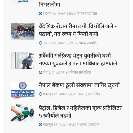
निगरानीमा
असार २४, २०७९ ११;४४ बिहान प्रकाशित
वैदेशिक रोजगारीमा ठगी: विचौलियाले न
पठायो, नत रकम नै फिर्ता गर्‍यो
असार १४, २०७९ १२;५६ मध्यान्ह प्रकाशित
अर्कैकी गर्लफ्रेण्ड भेट्न युवतीको घरमै
गएका युवकले ३ तला माथिबाट हाम्फाले
चैत्र ६, २०७८ ११;४२ बिहान प्रकाशित
नेपाल बैंकमा ठूलो संख्यामा जागिर खुल्यो
फाल्गुन २०, २०७८ १२;२० मध्यान्ह प्रकाशित
पेट्रोल, डिजेल र मट्टितेलको मूल्य प्रतिलिटर
५ रूपैयाँले बढ्यो
फाल्गुन १९, २०७८ २१;३८ मध्यान्ह प्रकाशित