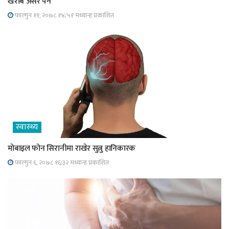
खराब असर पर्ने
फाल्गुन ११, २०७८ १४;५१ मध्यान्ह प्रकाशित
स्वास्थ्य
मोबाइल फोन सिरानीमा राखेर सुत्नु हानिकारक
फाल्गुन ६, २०७८ १६;३२ मध्यान्ह प्रकाशित