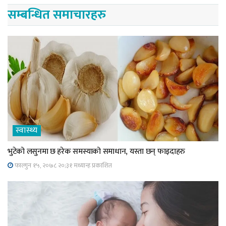
सम्बन्धित समाचारहरु
स्वास्थ्य
भुटेको लसुनमा छ हरेक समस्याको समाधान, यस्ता छन् फाइदाहरु
फाल्गुन १५, २०७८ २०;३१ मध्यान्ह प्रकाशित