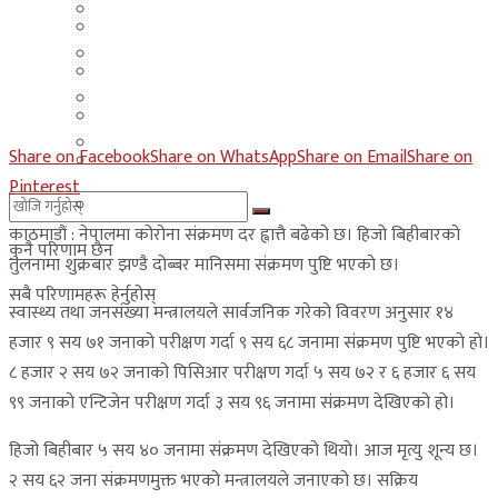
मलेसिया
बहराईन
युएई
मलेसिया
लेबनान
युएई
साउदी अरब
Share on Facebook
Share on WhatsApp
Share on Email
Share on
लेबनान
Pinterest
साउदी अरब
काठमाडौं : नेपालमा कोरोना संक्रमण दर ह्वात्तै बढेको छ। हिजो बिहीबारको
कुनै परिणाम छैन
तुलनामा शुक्रबार झण्डै दोब्बर मानिसमा संक्रमण पुष्टि भएको छ।
सबै परिणामहरू हेर्नुहोस्
स्वास्थ्य तथा जनसंख्या मन्त्रालयले सार्वजनिक गरेको विवरण अनुसार १४
हजार ९ सय ७१ जनाको परीक्षण गर्दा ९ सय ६८ जनामा संक्रमण पुष्टि भएको हो।
८ हजार २ सय ७२ जनाको पिसिआर परीक्षण गर्दा ५ सय ७२ र ६ हजार ६ सय
९९ जनाको एन्टिजेन परीक्षण गर्दा ३ सय ९६ जनामा संक्रमण देखिएको हो।
हिजो बिहीबार ५ सय ४० जनामा संक्रमण देखिएको थियो। आज मृत्यु शून्य छ।
२ सय ६२ जना संक्रमणमुक्त भएको मन्त्रालयले जनाएको छ। सक्रिय