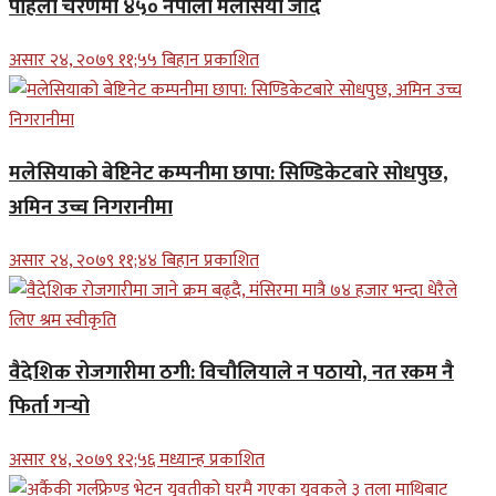
पहिलो चरणमा ४५० नेपाली मलेसिया जाँदै
असार २४, २०७९ ११;५५ बिहान प्रकाशित
मलेसियाको बेष्टिनेट कम्पनीमा छापा: सिण्डिकेटबारे सोधपुछ,
अमिन उच्च निगरानीमा
असार २४, २०७९ ११;४४ बिहान प्रकाशित
वैदेशिक रोजगारीमा ठगी: विचौलियाले न पठायो, नत रकम नै
फिर्ता गर्‍यो
असार १४, २०७९ १२;५६ मध्यान्ह प्रकाशित