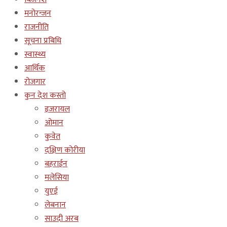
मनोरन्जन
राजनीति
सूचना प्रबिधि
स्वास्थ्य
आर्थिक
रोजगार
कुन देश कस्तो
इजरायल
ओमान
कुवेत
दक्षिण कोरीया
बहराईन
मलेसिया
युएई
लेबनान
साउदी अरब