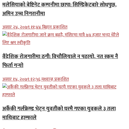
मलेसियाको बेष्टिनेट कम्पनीमा छापा: सिण्डिकेटबारे सोधपुछ,
अमिन उच्च निगरानीमा
असार २४, २०७९ ११;४४ बिहान प्रकाशित
वैदेशिक रोजगारीमा ठगी: विचौलियाले न पठायो, नत रकम नै
फिर्ता गर्‍यो
असार १४, २०७९ १२;५६ मध्यान्ह प्रकाशित
अर्कैकी गर्लफ्रेण्ड भेट्न युवतीको घरमै गएका युवकले ३ तला
माथिबाट हाम्फाले