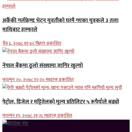
अर्कैकी गर्लफ्रेण्ड भेट्न युवतीको घरमै गएका युवकले ३ तला
माथिबाट हाम्फाले
चैत्र ६, २०७८ ११;४२ बिहान प्रकाशित
नेपाल बैंकमा ठूलो संख्यामा जागिर खुल्यो
फाल्गुन २०, २०७८ १२;२० मध्यान्ह प्रकाशित
पेट्रोल, डिजेल र मट्टितेलको मूल्य प्रतिलिटर ५ रूपैयाँले बढ्यो
फाल्गुन १९, २०७८ २१;३८ मध्यान्ह प्रकाशित