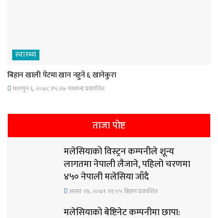
स्वास्थ्य
बिहान खाली पेटमा खान नहुने ६ खानेकुरा
फाल्गुन ६, २०७८ १५;२७ मध्यान्ह प्रकाशित
ताजा पोष्ट
मलेसियाको विस्ट्रन कम्पनीले शून्य
लागतमा नेपाली लैजाने, पहिलो चरणमा
४५० नेपाली मलेसिया जाँदै
असार २४, २०७९ ११;५५ बिहान प्रकाशित
मलेसियाको बेष्टिनेट कम्पनीमा छापा: