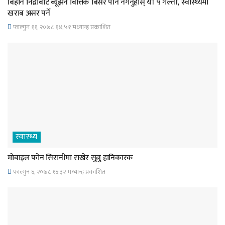
बिहान निद्राबाट ब्यूँझने बित्तिकै बिर्सेर पनि नगर्नुहोस् यी ५ गल्ती, स्वास्थ्यमा
खराब असर पर्ने
फाल्गुन ११, २०७८ १४;५१ मध्यान्ह प्रकाशित
स्वास्थ्य
मोबाइल फोन सिरानीमा राखेर सुत्नु हानिकारक
फाल्गुन ६, २०७८ १६;३२ मध्यान्ह प्रकाशित