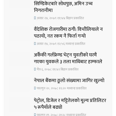
सिण्डिकेटबारे सोधपुछ, अमिन उच्च
निगरानीमा
असार २४, २०७९ ११;४४ बिहान प्रकाशित
वैदेशिक रोजगारीमा ठगी: विचौलियाले न
पठायो, नत रकम नै फिर्ता गर्‍यो
असार १४, २०७९ १२;५६ मध्यान्ह प्रकाशित
अर्कैकी गर्लफ्रेण्ड भेट्न युवतीको घरमै
गएका युवकले ३ तला माथिबाट हाम्फाले
चैत्र ६, २०७८ ११;४२ बिहान प्रकाशित
नेपाल बैंकमा ठूलो संख्यामा जागिर खुल्यो
फाल्गुन २०, २०७८ १२;२० मध्यान्ह प्रकाशित
पेट्रोल, डिजेल र मट्टितेलको मूल्य प्रतिलिटर
५ रूपैयाँले बढ्यो
फाल्गुन १९, २०७८ २१;३८ मध्यान्ह प्रकाशित