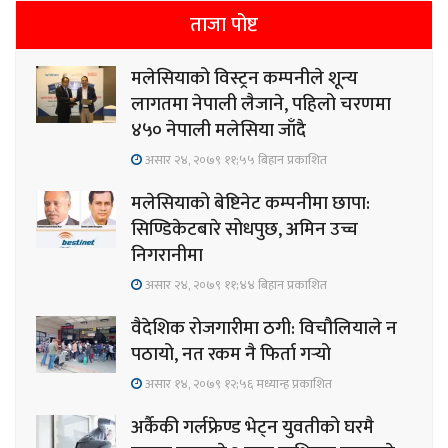
ताजा पोष्ट
मलेसियाको विस्ट्रन कम्पनीले शून्य
लागतमा नेपाली लैजाने, पहिलो चरणमा
४५० नेपाली मलेसिया जाँदै
असार २४, २०७९ ११;५५ बिहान प्रकाशित
मलेसियाको बेष्टिनेट कम्पनीमा छापा:
सिण्डिकेटबारे सोधपुछ, अमिन उच्च
निगरानीमा
असार २४, २०७९ ११;४४ बिहान प्रकाशित
वैदेशिक रोजगारीमा ठगी: विचौलियाले न
पठायो, नत रकम नै फिर्ता गर्‍यो
असार १४, २०७९ १२;५६ मध्यान्ह प्रकाशित
अर्कैकी गर्लफ्रेण्ड भेट्न युवतीको घरमै