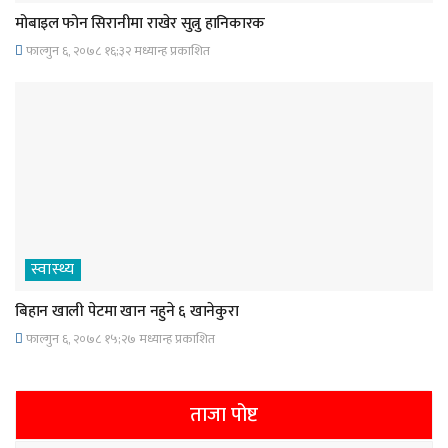
मोबाइल फोन सिरानीमा राखेर सुत्नु हानिकारक
फाल्गुन ६, २०७८ १६;३२ मध्यान्ह प्रकाशित
स्वास्थ्य
बिहान खाली पेटमा खान नहुने ६ खानेकुरा
फाल्गुन ६, २०७८ १५;२७ मध्यान्ह प्रकाशित
ताजा पोष्ट