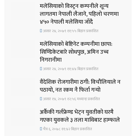
मलेसियाको विस्ट्रन कम्पनीले शून्य
लागतमा नेपाली लैजाने, पहिलो चरणमा
४५० नेपाली मलेसिया जाँदै
असार २४, २०७९ ११;५५ बिहान प्रकाशित
मलेसियाको बेष्टिनेट कम्पनीमा छापा:
सिण्डिकेटबारे सोधपुछ, अमिन उच्च
निगरानीमा
असार २४, २०७९ ११;४४ बिहान प्रकाशित
वैदेशिक रोजगारीमा ठगी: विचौलियाले न
पठायो, नत रकम नै फिर्ता गर्‍यो
असार १४, २०७९ १२;५६ मध्यान्ह प्रकाशित
अर्कैकी गर्लफ्रेण्ड भेट्न युवतीको घरमै
गएका युवकले ३ तला माथिबाट हाम्फाले
चैत्र ६, २०७८ ११;४२ बिहान प्रकाशित