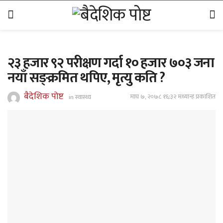
२३ हजार ९२ परीक्षण गर्दा १० हजार ७०३ जना
नयाँ सङ्क्रमित थपिए, मृत्यु कति ?
बैदेशिक पोष्ट
माघ ७, २०७८ १६;३२ मध्यान्ह प्रकाशित
in
स्वास्थ्य