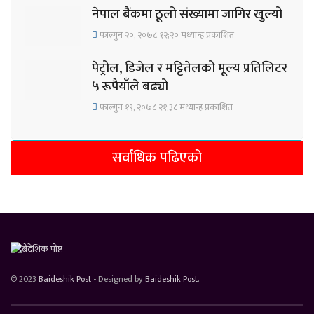
नेपाल बैंकमा ठूलो संख्यामा जागिर खुल्यो
फाल्गुन २०, २०७८ १२;२० मध्यान्ह प्रकाशित
पेट्रोल, डिजेल र मट्टितेलको मूल्य प्रतिलिटर
५ रूपैयाँले बढ्यो
फाल्गुन १९, २०७८ २१;३८ मध्यान्ह प्रकाशित
सर्वाधिक पढिएको
© 2023
Baideshik Post
- Designed by
Baideshik Post
.