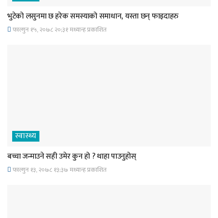
भुटेको लसुनमा छ हरेक समस्याको समाधान, यस्ता छन् फाइदाहरु
फाल्गुन १५, २०७८ २०;३१ मध्यान्ह प्रकाशित
स्वास्थ्य
बच्चा जन्माउने सही उमेर कुन हो ? थाहा पाउनुहोस्
फाल्गुन १३, २०७८ १३;३७ मध्यान्ह प्रकाशित