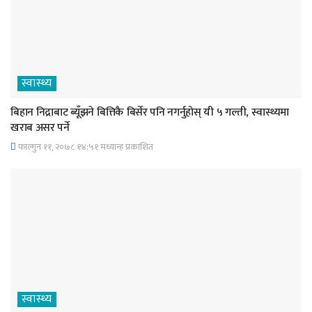
स्वास्थ्य
बिहान निद्राबाट ब्यूँझने बित्तिकै बिर्सेर पनि नगर्नुहोस् यी ५ गल्ती, स्वास्थ्यमा
खराब असर पर्ने
फाल्गुन ११, २०७८ १४;५१ मध्यान्ह प्रकाशित
स्वास्थ्य