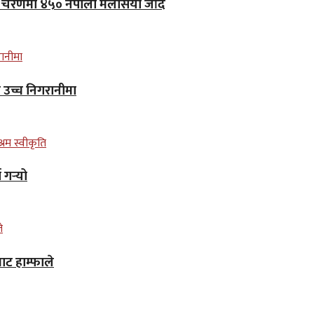
लो चरणमा ४५० नेपाली मलेसिया जाँदै
न उच्च निगरानीमा
गर्‍यो
ाट हाम्फाले