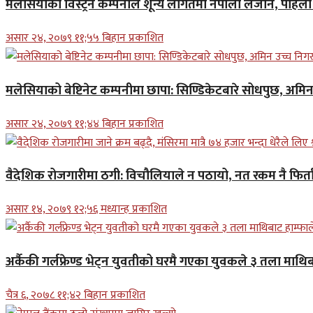
मलेसियाको विस्ट्रन कम्पनीले शून्य लागतमा नेपाली लैजाने, पहि
असार २४, २०७९ ११;५५ बिहान प्रकाशित
मलेसियाको बेष्टिनेट कम्पनीमा छापा: सिण्डिकेटबारे सोधपुछ, अमि
असार २४, २०७९ ११;४४ बिहान प्रकाशित
वैदेशिक रोजगारीमा ठगी: विचौलियाले न पठायो, नत रकम नै फिर्ता 
असार १४, २०७९ १२;५६ मध्यान्ह प्रकाशित
अर्कैकी गर्लफ्रेण्ड भेट्न युवतीको घरमै गएका युवकले ३ तला माथिब
चैत्र ६, २०७८ ११;४२ बिहान प्रकाशित