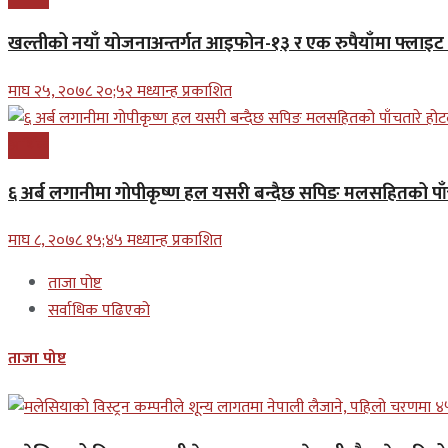
खल्तीको नयाँ योजनाअन्तर्गत आइफोन-१३ र एक रुपैयाँमा फ्लाइट
माघ २५, २०७८ २०;५२ मध्यान्ह प्रकाशित
आर्थिक
६ अर्ब लगानीमा गोपीकृष्ण हल यसरी बन्दैछ सपिङ मलसहितको पा
माघ ८, २०७८ १५;४५ मध्यान्ह प्रकाशित
ताजा पोष्ट
सर्वाधिक पढिएको
ताजा पोष्ट