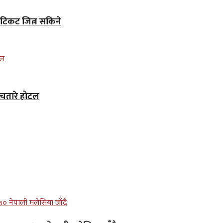
 टिकट जित्न सकिने
ँचतारे होटल