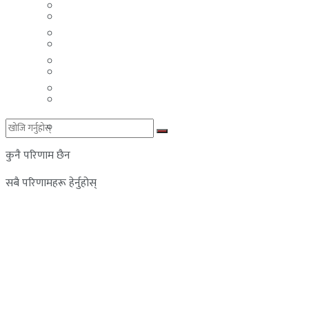
मलेसिया
बहराईन
युएई
मलेसिया
लेबनान
युएई
साउदी अरब
लेबनान
साउदी अरब
कुनै परिणाम छैन
सबै परिणामहरू हेर्नुहोस्