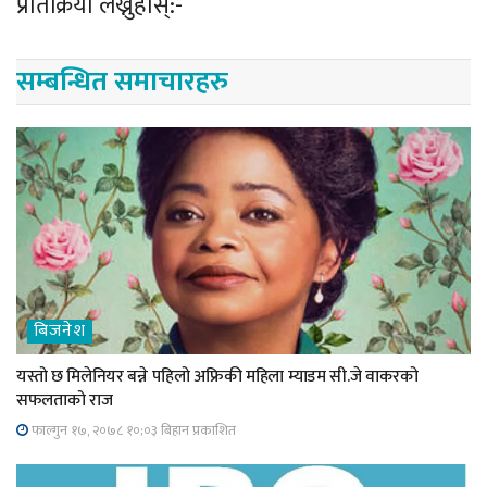
प्रतिक्रिया लेख्नुहोस्:-
सम्बन्धित समाचारहरु
बिजनेश
यस्तो छ मिलेनियर बन्ने पहिलो अफ्रिकी महिला म्याडम सी.जे वाकरको
सफलताको राज
फाल्गुन १७, २०७८ १०;०३ बिहान प्रकाशित