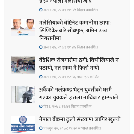
४५० नेपाली मलेसिया जाँदै
असार २४, २०७९ ११;५५ बिहान प्रकाशित
मलेसियाको बेष्टिनेट कम्पनीमा छापा:
सिण्डिकेटबारे सोधपुछ, अमिन उच्च
निगरानीमा
असार २४, २०७९ ११;४४ बिहान प्रकाशित
वैदेशिक रोजगारीमा ठगी: विचौलियाले न
पठायो, नत रकम नै फिर्ता गर्‍यो
असार १४, २०७९ १२;५६ मध्यान्ह प्रकाशित
अर्कैकी गर्लफ्रेण्ड भेट्न युवतीको घरमै
गएका युवकले ३ तला माथिबाट हाम्फाले
चैत्र ६, २०७८ ११;४२ बिहान प्रकाशित
नेपाल बैंकमा ठूलो संख्यामा जागिर खुल्यो
फाल्गुन २०, २०७८ १२;२० मध्यान्ह प्रकाशित