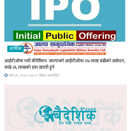
आर्थिक
आईपीओमा नयाँ कीर्तिमान: जाल्पाको आईपीओमा २७ लाख बढीको आवेदन,
साढे २६ लाखको हात खाली हुने
माघ २६, २०७८ ०७;५८ बिहान प्रकाशित