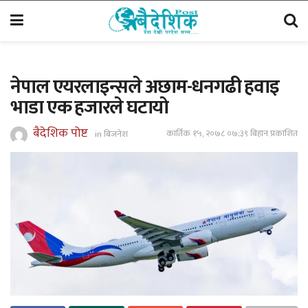
नेपाल एयरलाइन्सले अछाम-धनगढी हवाइ
भाडा एक हजारले घटायाे
बैदेशिक पोष्ट
कार्तिक १५, २०७८ ०७;३९ बिहान प्रकाशित
in
बिजनेश