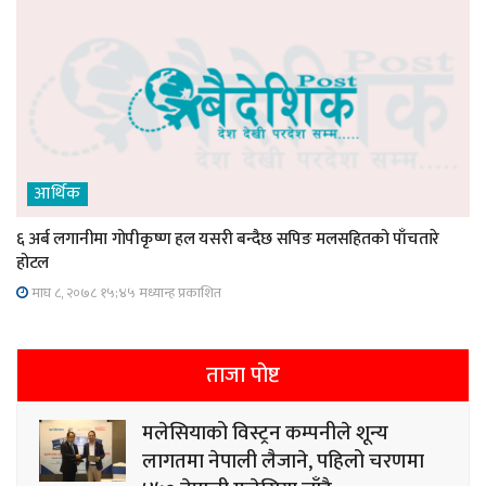
आर्थिक
६ अर्ब लगानीमा गोपीकृष्ण हल यसरी बन्दैछ सपिङ मलसहितको पाँचतारे
होटल
माघ ८, २०७८ १५;४५ मध्यान्ह प्रकाशित
ताजा पोष्ट
मलेसियाको विस्ट्रन कम्पनीले शून्य
लागतमा नेपाली लैजाने, पहिलो चरणमा