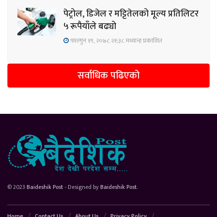
पेट्रोल, डिजेल र मट्टितेलको मूल्य प्रतिलिटर
५ रूपैयाँले बढ्यो
फाल्गुन १९, २०७८ २१;३८ मध्यान्ह प्रकाशित
सर्वाधिक पढिएको
© 2023
Baideshik Post
- Designed by
Baideshik Post
.
Home
Contact Us
About Us
Privacy Policy