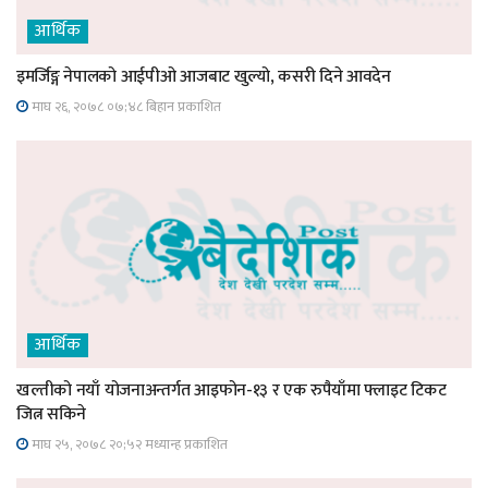
आर्थिक
इमर्जिङ्ग नेपालको आईपीओ आजबाट खुल्यो, कसरी दिने आवदेन
माघ २६, २०७८ ०७;४८ बिहान प्रकाशित
आर्थिक
खल्तीको नयाँ योजनाअन्तर्गत आइफोन-१३ र एक रुपैयाँमा फ्लाइट टिकट
जित्न सकिने
माघ २५, २०७८ २०;५२ मध्यान्ह प्रकाशित