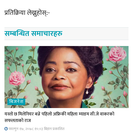
प्रतिक्रिया लेख्नुहोस्:-
सम्बन्धित समाचारहरु
बिजनेश
यस्तो छ मिलेनियर बन्ने पहिलो अफ्रिकी महिला म्याडम सी.जे वाकरको
सफलताको राज
फाल्गुन १७, २०७८ १०;०३ बिहान प्रकाशित