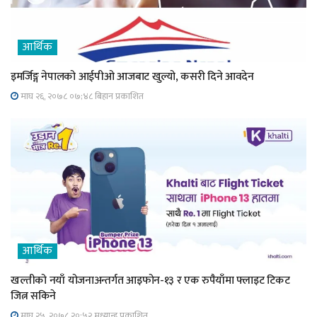
आर्थिक
इमर्जिङ्ग नेपालको आईपीओ आजबाट खुल्यो, कसरी दिने आवदेन
माघ २६, २०७८ ०७;४८ बिहान प्रकाशित
आर्थिक
खल्तीको नयाँ योजनाअन्तर्गत आइफोन-१३ र एक रुपैयाँमा फ्लाइट टिकट
जित्न सकिने
माघ २५, २०७८ २०;५२ मध्यान्ह प्रकाशित