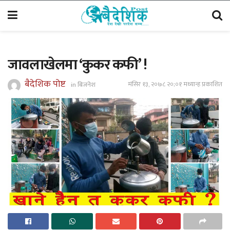
जावलाखेलमा ‘कुकर कफी’ !
बैदेशिक पोष्ट
मंसिर १३, २०७८ २०;०१ मध्यान्ह प्रकाशित
in
बिजनेश