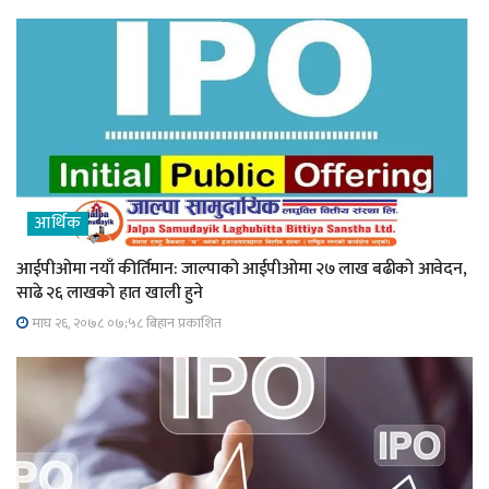
आर्थिक
आईपीओमा नयाँ कीर्तिमान: जाल्पाको आईपीओमा २७ लाख बढीको आवेदन,
साढे २६ लाखको हात खाली हुने
माघ २६, २०७८ ०७;५८ बिहान प्रकाशित