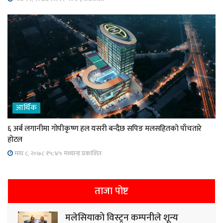
आर्थिक
६ अर्ब लगानीमा गोपीकृष्ण हल यसरी बन्दैछ सपिङ मलसहितको पाँचतारे
होटल
माघ ८, २०७८ १५;४५ मध्यान्ह प्रकाशित
ताजा पोष्ट
मलेसियाको विस्ट्रन कम्पनीले शून्य