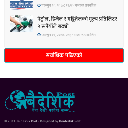
फाल्गुन २०, २०७८ १२;२० मध्यान्ह प्रकाशित
पेट्रोल, डिजेल र मट्टितेलको मूल्य प्रतिलिटर
५ रूपैयाँले बढ्यो
फाल्गुन १९, २०७८ २१;३८ मध्यान्ह प्रकाशित
सर्वाधिक पढिएको
© 2023
Baideshik Post
- Designed by
Baideshik Post
.