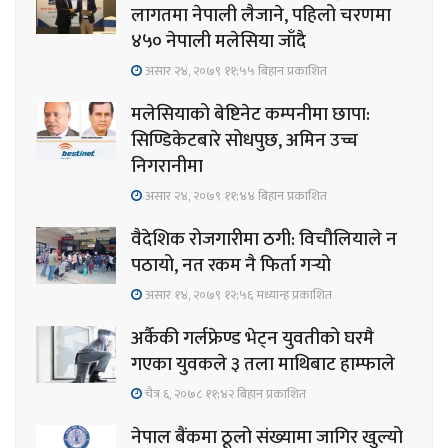
लागतमा नेपाली लैजाने, पहिलो चरणमा
४५० नेपाली मलेसिया जाँदै
असार २४, २०७९ ११;५५ बिहान प्रकाशित
मलेसियाको बेष्टिनेट कम्पनीमा छापा:
सिण्डिकेटबारे सोधपुछ, अमिन उच्च
निगरानीमा
असार २४, २०७९ ११;४४ बिहान प्रकाशित
वैदेशिक रोजगारीमा ठगी: विचौलियाले न
पठायो, नत रकम नै फिर्ता गर्‍यो
असार १४, २०७९ १२;५६ मध्यान्ह प्रकाशित
अर्कैकी गर्लफ्रेण्ड भेट्न युवतीको घरमै
गएका युवकले ३ तला माथिबाट हाम्फाले
चैत्र ६, २०७८ ११;४२ बिहान प्रकाशित
नेपाल बैंकमा ठूलो संख्यामा जागिर खुल्यो